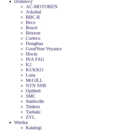
Dostawcy
AC-MOTOREN
Askubal
BBC-R
Beco
Bosch
Brizzon
Corteco
Donghua
GoodYear Veyance
Hiwin
INA FAG
K2
KUKKO
Luna
McGILL
NTN SNR
Optibelt
SMC
Stahlwille
Timken
Tsubaki
ZVL
Wiedza
Katalogi