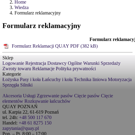
Home
Wiedza
Formularz reklamacyjny
Formularz reklamacyjny
Formularz reklamacy
Formularz Reklamacji QUAY PDF (382 kB)
Sklep
Logowanie
Rejestracja
Dostawcy
Ogólne Warunki Sprzedaży
Zwroty towaru
Reklamacje
Polityka prywatności
Kategorie
Łożyska
Pasy i koła
Łańcuchy i koła
Technika liniowa
Motoryzacja
Sprzęgła
Silniki
Akcesoria
Usługi
Zgrzewanie pasów
Cięcie pasów
Cięcie
elementów
Rozkuwanie łańcuchów
QUAY POZNAŃ
ul. Karpia 22, 61-619 Poznań
tel. 24h:
+48 500 117 670
Handel:
+48 61 8275 150
zapytania@quay.pl
Pon. – Pt. 8:00 – 17:00