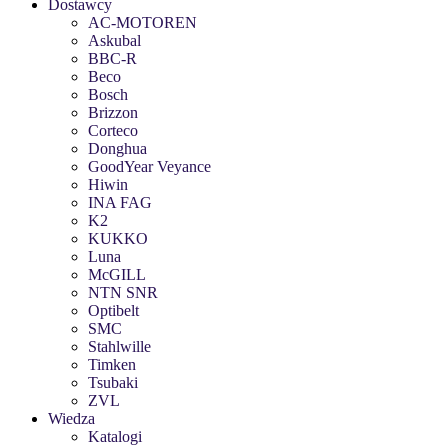
Dostawcy
AC-MOTOREN
Askubal
BBC-R
Beco
Bosch
Brizzon
Corteco
Donghua
GoodYear Veyance
Hiwin
INA FAG
K2
KUKKO
Luna
McGILL
NTN SNR
Optibelt
SMC
Stahlwille
Timken
Tsubaki
ZVL
Wiedza
Katalogi