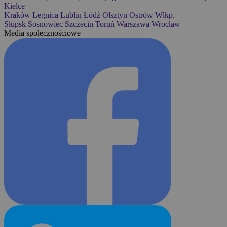
Kielce
Kraków
Legnica
Lublin
Łódź
Olsztyn
Ostrów Wlkp.
Słupsk
Sosnowiec
Szczecin
Toruń
Warszawa
Wrocław
Media społecznościowe