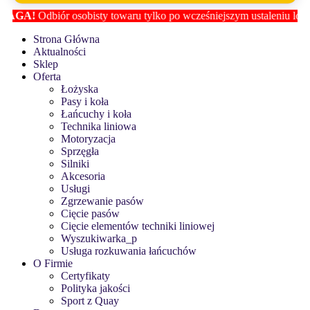
GA!
Odbiór osobisty towaru tylko po wcześniejszym ustaleniu lokaliza
Strona Główna
Aktualności
Sklep
Oferta
Łożyska
Pasy i koła
Łańcuchy i koła
Technika liniowa
Motoryzacja
Sprzęgła
Silniki
Akcesoria
Usługi
Zgrzewanie pasów
Cięcie pasów
Cięcie elementów techniki liniowej
Wyszukiwarka_p
Usługa rozkuwania łańcuchów
O Firmie
Certyfikaty
Polityka jakości
Sport z Quay