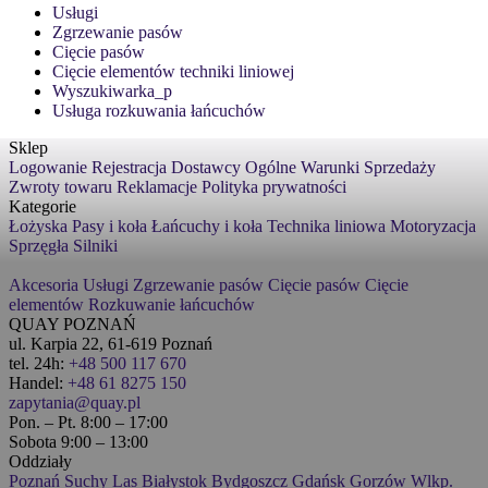
Usługi
Zgrzewanie pasów
Cięcie pasów
Cięcie elementów techniki liniowej
Wyszukiwarka_p
Usługa rozkuwania łańcuchów
Sklep
Logowanie
Rejestracja
Dostawcy
Ogólne Warunki Sprzedaży
Zwroty towaru
Reklamacje
Polityka prywatności
Kategorie
Łożyska
Pasy i koła
Łańcuchy i koła
Technika liniowa
Motoryzacja
Sprzęgła
Silniki
Akcesoria
Usługi
Zgrzewanie pasów
Cięcie pasów
Cięcie
elementów
Rozkuwanie łańcuchów
QUAY POZNAŃ
ul. Karpia 22, 61-619 Poznań
tel. 24h:
+48 500 117 670
Handel:
+48 61 8275 150
zapytania@quay.pl
Pon. – Pt. 8:00 – 17:00
Sobota 9:00 – 13:00
Oddziały
Poznań
Suchy Las
Białystok
Bydgoszcz
Gdańsk
Gorzów Wlkp.