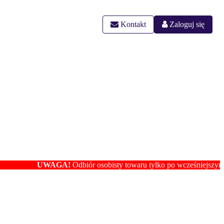
Kontakt
Zaloguj się
UWAGA!
Odbiór osobisty towaru tylko po wcześniejszym ustaleniu