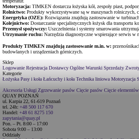
temperatur.
Motoryzacja:
TIMKEN dostarcza łożyska kół, zespoły piast, podpo
Rolnictwo:
Produkty wykorzystywane są w maszynach rolniczych, c
Energetyka (OZE):
Rozwiązania znajdują zastosowanie w turbinach 
Kolejnictwo:
Dostarczanie specjalistycznych łożysk dla transportu 
Przemysł spożywczy:
Uszczelnienia i systemy smarowania utrzymują
Utrzymanie ruchu:
Narzędzia diagnostyczne wspierające serwis w
Produkty TIMKEN znajdują zastosowanie m.in. w:
przenośnikach
budowlanych i urządzeniach górniczych.
Sklep
Logowanie
Rejestracja
Dostawcy
Ogólne Warunki Sprzedaży
Zwroty
Kategorie
Łożyska
Pasy i koła
Łańcuchy i koła
Technika liniowa
Motoryzacja
S
Akcesoria
Usługi
Zgrzewanie pasów
Cięcie pasów
Cięcie elementów
QUAY POZNAŃ
ul. Karpia 22, 61-619 Poznań
tel. 24h:
+48 500 117 670
Handel:
+48 61 8275 150
zapytania@quay.pl
Pon. – Pt. 8:00 – 17:00
Sobota 9:00 – 13:00
Oddziały