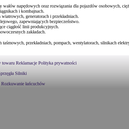
ry wałów napędowych oraz rozwiązania dla pojazdów osobowych, cię
iągnikach i kombajnach.
wiatrowych, generatorach i przekładniach.
kolejowego, zapewniających bezpieczeństwo.
ce ciągłość linii produkcyjnych.
 nowoczesnych zakładach.
 taśmowych, przekładniach, pompach, wentylatorach, silnikach elekt
 towaru
Reklamacje
Polityka prywatności
przęgła
Silniki
Rozkuwanie łańcuchów