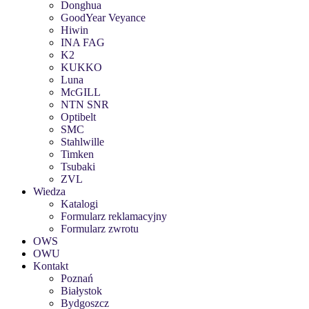
Donghua
GoodYear Veyance
Hiwin
INA FAG
K2
KUKKO
Luna
McGILL
NTN SNR
Optibelt
SMC
Stahlwille
Timken
Tsubaki
ZVL
Wiedza
Katalogi
Formularz reklamacyjny
Formularz zwrotu
OWS
OWU
Kontakt
Poznań
Białystok
Bydgoszcz