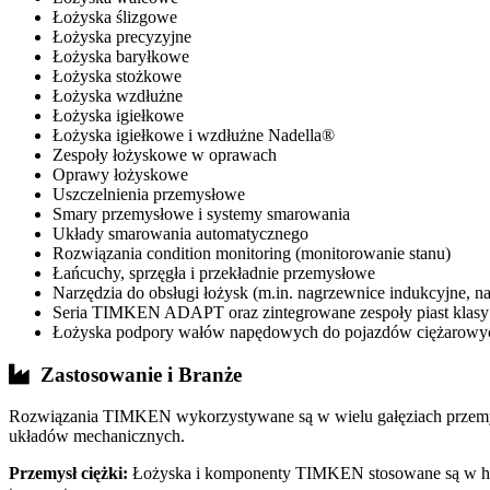
Łożyska ślizgowe
Łożyska precyzyjne
Łożyska baryłkowe
Łożyska stożkowe
Łożyska wzdłużne
Łożyska igiełkowe
Łożyska igiełkowe i wzdłużne Nadella®
Zespoły łożyskowe w oprawach
Oprawy łożyskowe
Uszczelnienia przemysłowe
Smary przemysłowe i systemy smarowania
Układy smarowania automatycznego
Rozwiązania condition monitoring (monitorowanie stanu)
Łańcuchy, sprzęgła i przekładnie przemysłowe
Narzędzia do obsługi łożysk (m.in. nagrzewnice indukcyjne, 
Seria TIMKEN ADAPT oraz zintegrowane zespoły piast klas
Łożyska podpory wałów napędowych do pojazdów ciężarowyc
Zastosowanie i Branże
Rozwiązania TIMKEN wykorzystywane są w wielu gałęziach przemysł
układów mechanicznych.
Przemysł ciężki:
Łożyska i komponenty TIMKEN stosowane są w hutn