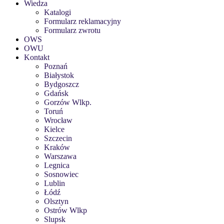
Wiedza
Katalogi
Formularz reklamacyjny
Formularz zwrotu
OWS
OWU
Kontakt
Poznań
Białystok
Bydgoszcz
Gdańsk
Gorzów Wlkp.
Toruń
Wrocław
Kielce
Szczecin
Kraków
Warszawa
Legnica
Sosnowiec
Lublin
Łódź
Olsztyn
Ostrów Wlkp
Slupsk