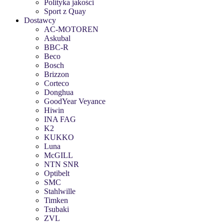
Polityka jakości
Sport z Quay
Dostawcy
AC-MOTOREN
Askubal
BBC-R
Beco
Bosch
Brizzon
Corteco
Donghua
GoodYear Veyance
Hiwin
INA FAG
K2
KUKKO
Luna
McGILL
NTN SNR
Optibelt
SMC
Stahlwille
Timken
Tsubaki
ZVL