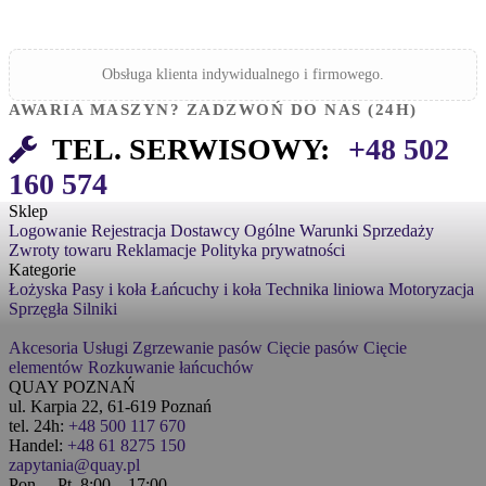
Obsługa klienta indywidualnego i firmowego.
AWARIA MASZYN? ZADZWOŃ DO NAS (24H)
TEL. SERWISOWY:
+48 502
160 574
Sklep
Logowanie
Rejestracja
Dostawcy
Ogólne Warunki Sprzedaży
Zwroty towaru
Reklamacje
Polityka prywatności
Kategorie
Łożyska
Pasy i koła
Łańcuchy i koła
Technika liniowa
Motoryzacja
Sprzęgła
Silniki
Akcesoria
Usługi
Zgrzewanie pasów
Cięcie pasów
Cięcie
elementów
Rozkuwanie łańcuchów
QUAY POZNAŃ
ul. Karpia 22, 61-619 Poznań
tel. 24h:
+48 500 117 670
Handel:
+48 61 8275 150
zapytania@quay.pl
Pon. – Pt. 8:00 – 17:00