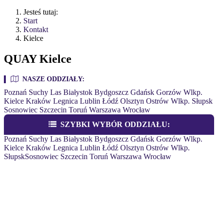
Jesteś tutaj:
Start
Kontakt
Kielce
QUAY Kielce
NASZE ODDZIAŁY:
Poznań
Suchy Las
Białystok
Bydgoszcz
Gdańsk
Gorzów Wlkp.
Kielce
Kraków
Legnica
Lublin
Łódź
Olsztyn
Ostrów Wlkp.
Słupsk
Sosnowiec
Szczecin
Toruń
Warszawa
Wrocław
SZYBKI WYBÓR ODDZIAŁU:
Poznań
Suchy Las
Białystok
Bydgoszcz
Gdańsk
Gorzów Wlkp.
Kielce
Kraków
Legnica
Lublin
Łódź
Olsztyn
Ostrów Wlkp.
Słupsk
Sosnowiec
Szczecin
Toruń
Warszawa
Wrocław
QUAY KIELCE
ul. Witosa 66 A, 25-561 Kielce