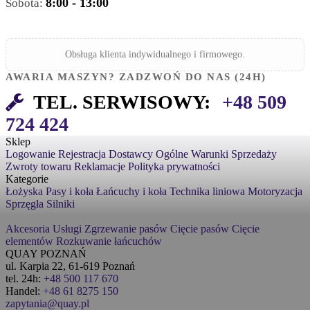
8:00 - 13:00
Sobota:
Obsługa klienta indywidualnego i firmowego.
AWARIA MASZYN? ZADZWOŃ DO NAS (24H)
TEL. SERWISOWY:
+48 509
724 424
Sklep
Logowanie
Rejestracja
Dostawcy
Ogólne Warunki Sprzedaży
Zwroty towaru
Reklamacje
Polityka prywatności
Kategorie
Łożyska
Pasy i koła
Łańcuchy i koła
Technika liniowa
Motoryzacja
Sprzęgła
Silniki
Akcesoria
Usługi
Zgrzewanie pasów
Cięcie pasów
Cięcie
elementów
Rozkuwanie łańcuchów
QUAY POZNAŃ
ul. Karpia 22, 61-619 Poznań
tel. 24h:
+48 500 117 670
Handel:
+48 61 8275 150
zapytania@quay.pl