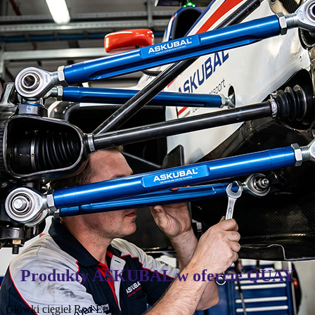
Motorsport:
sztywność i odporność na wysokie obciążenia
dynamiczne.
Produkty ASKUBAL w ofercie QUAY
Główki cięgieł
Rod Ends