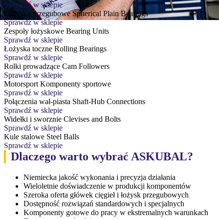
Sprawdź w sklepie
Łożyska przegubowe
Spherical Plain Bearings
Sprawdź w sklepie
Zespoły łożyskowe
Bearing Units
Sprawdź w sklepie
Łożyska toczne
Rolling Bearings
Sprawdź w sklepie
Rolki prowadzące
Cam Followers
Sprawdź w sklepie
Motorsport
Komponenty sportowe
Sprawdź w sklepie
Połączenia wał-piasta
Shaft-Hub Connections
Sprawdź w sklepie
Widełki i sworznie
Clevises and Bolts
Sprawdź w sklepie
Kule stalowe
Steel Balls
Sprawdź w sklepie
Dlaczego warto wybrać ASKUBAL?
Niemiecka jakość wykonania i precyzja działania
Wieloletnie doświadczenie w produkcji komponentów
Szeroka oferta główek cięgieł i łożysk przegubowych
Dostępność rozwiązań standardowych i specjalnych
Komponenty gotowe do pracy w ekstremalnych warunkach