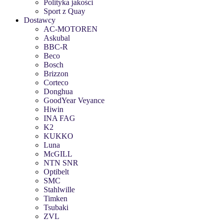
Polityka jakości
Sport z Quay
Dostawcy
AC-MOTOREN
Askubal
BBC-R
Beco
Bosch
Brizzon
Corteco
Donghua
GoodYear Veyance
Hiwin
INA FAG
K2
KUKKO
Luna
McGILL
NTN SNR
Optibelt
SMC
Stahlwille
Timken
Tsubaki
ZVL