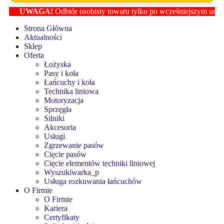
GA!
Odbiór osobisty towaru tylko po wcześniejszym ustaleniu lokaliza
Strona Główna
Aktualności
Sklep
Oferta
Łożyska
Pasy i koła
Łańcuchy i koła
Technika liniowa
Motoryzacja
Sprzęgła
Silniki
Akcesoria
Usługi
Zgrzewanie pasów
Cięcie pasów
Cięcie elementów techniki liniowej
Wyszukiwarka_p
Usługa rozkuwania łańcuchów
O Firmie
O Firmie
Kariera
Certyfikaty