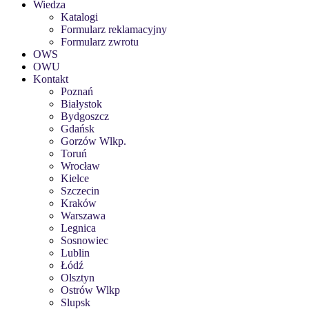
Wiedza
Katalogi
Formularz reklamacyjny
Formularz zwrotu
OWS
OWU
Kontakt
Poznań
Białystok
Bydgoszcz
Gdańsk
Gorzów Wlkp.
Toruń
Wrocław
Kielce
Szczecin
Kraków
Warszawa
Legnica
Sosnowiec
Lublin
Łódź
Olsztyn
Ostrów Wlkp
Slupsk