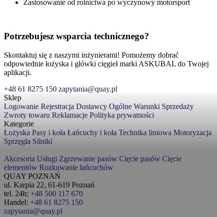
Zastosowanie od rolnictwa po wyczynowy motorsport
Potrzebujesz wsparcia technicznego?
Skontaktuj się z naszymi inżynierami! Pomożemy dobrać
odpowiednie łożyska i główki cięgieł marki ASKUBAL do Twojej
aplikacji.
+48 61 8275 150
zapytania@quay.pl
Sklep
Logowanie
Rejestracja
Dostawcy
Ogólne Warunki Sprzedaży
Zwroty towaru
Reklamacje
Polityka prywatności
Kategorie
Łożyska
Pasy i koła
Łańcuchy i koła
Technika liniowa
Motoryzacja
Sprzęgła
Silniki
Akcesoria
Usługi
Zgrzewanie pasów
Cięcie pasów
Cięcie
elementów
Rozkuwanie łańcuchów
QUAY POZNAŃ
ul. Karpia 22, 61-619 Poznań
tel. 24h:
+48 500 117 670
Handel:
+48 61 8275 150
zapytania@quay.pl