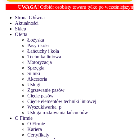
UWAGA!
Odbiór osobisty towaru tylko po wcześniejszym ustaleniu l
Strona Główna
Aktualności
Sklep
Oferta
Łożyska
Pasy i koła
Łańcuchy i koła
Technika liniowa
Motoryzacja
Sprzęgła
Silniki
Akcesoria
Usługi
Zgrzewanie pasów
Cięcie pasów
Cięcie elementów techniki liniowej
Wyszukiwarka_p
Usługa rozkuwania łańcuchów
O Firmie
O Firmie
Kariera
Certyfikaty