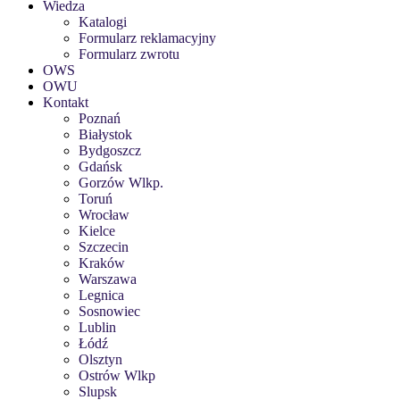
Wiedza
Katalogi
Formularz reklamacyjny
Formularz zwrotu
OWS
OWU
Kontakt
Poznań
Białystok
Bydgoszcz
Gdańsk
Gorzów Wlkp.
Toruń
Wrocław
Kielce
Szczecin
Kraków
Warszawa
Legnica
Sosnowiec
Lublin
Łódź
Olsztyn
Ostrów Wlkp
Slupsk