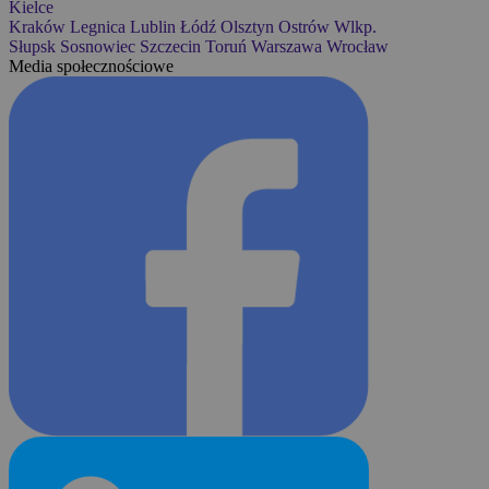
Kielce
Kraków
Legnica
Lublin
Łódź
Olsztyn
Ostrów Wlkp.
Słupsk
Sosnowiec
Szczecin
Toruń
Warszawa
Wrocław
Media społecznościowe