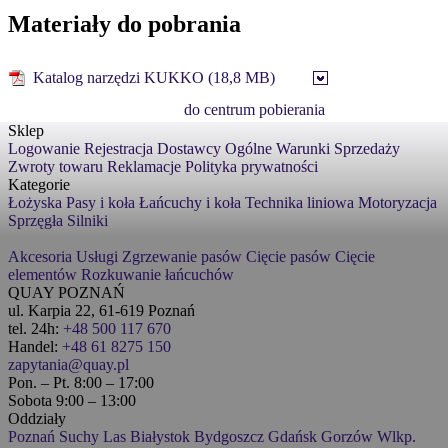
Materiały do pobrania
Katalog narzędzi KUKKO (18,8 MB)
do centrum pobierania
Sklep
Logowanie
Rejestracja
Dostawcy
Ogólne Warunki Sprzedaży
Zwroty towaru
Reklamacje
Polityka prywatności
Kategorie
Łożyska
Pasy i koła
Łańcuchy i koła
Technika liniowa
Motoryzacja
Sprzęgła
Silniki
Akcesoria
Usługi
Zgrzewanie pasów
Cięcie pasów
Cięcie
elementów
Rozkuwanie łańcuchów
QUAY POZNAŃ
ul. Karpia 22, 61-619 Poznań
tel. 24h:
+48 500 117 670
Handel:
+48 61 8275 150
zapytania@quay.pl
Pon. – Pt. 8:00 – 17:00
Sobota 9:00 – 13:00
Oddziały
Poznań
Suchy Las
Białystok
Bydgoszcz
Gdańsk
Gorzów Wlkp.