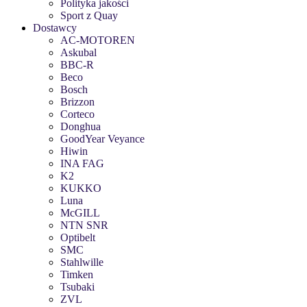
Polityka jakości
Sport z Quay
Dostawcy
AC-MOTOREN
Askubal
BBC-R
Beco
Bosch
Brizzon
Corteco
Donghua
GoodYear Veyance
Hiwin
INA FAG
K2
KUKKO
Luna
McGILL
NTN SNR
Optibelt
SMC
Stahlwille
Timken
Tsubaki
ZVL