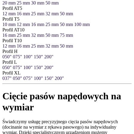
20 mm
25 mm
30 mm
50 mm
Profil AT5
12 mm
16 mm
25 mm
32 mm
50 mm
Profil T5
10 mm
12 mm
16 mm
25 mm
50 mm
100 mm
Profil AT10
16 mm
25 mm
32 mm
50 mm
75 mm
Profil T10
12 mm
16 mm
25 mm
32 mm
50 mm
Profil H
050"
075"
100"
150"
200"
Profil L
050"
075"
100"
150"
200"
Profil XL
037"
050"
075"
100"
150"
200"
Cięcie pasów napędowych na
wymiar
Świadczymy usługę precyzyjnego cięcia pasów napędowych
(docinanie na wymiar z rękawa pasowego) na indywidualny
wymiar. Dzięki specjalistycznym urządzeniom możemy