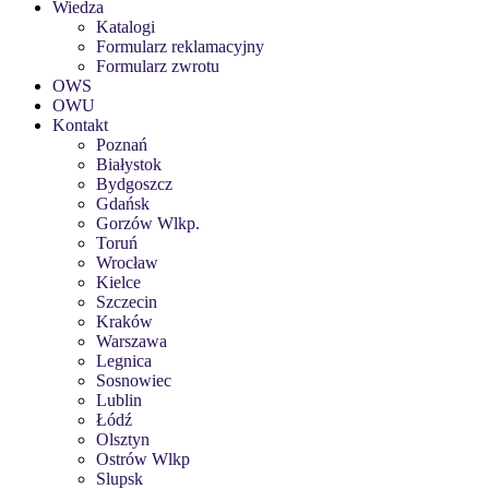
Wiedza
Katalogi
Formularz reklamacyjny
Formularz zwrotu
OWS
OWU
Kontakt
Poznań
Białystok
Bydgoszcz
Gdańsk
Gorzów Wlkp.
Toruń
Wrocław
Kielce
Szczecin
Kraków
Warszawa
Legnica
Sosnowiec
Lublin
Łódź
Olsztyn
Ostrów Wlkp
Slupsk