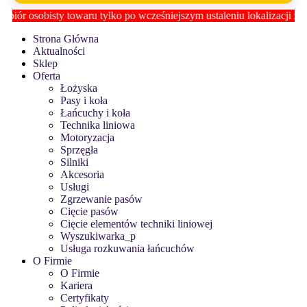
cześniejszym ustaleniu lokalizacji z
Biurem Obsługi Klienta QUAY
Strona Główna
Aktualności
Sklep
Oferta
Łożyska
Pasy i koła
Łańcuchy i koła
Technika liniowa
Motoryzacja
Sprzęgła
Silniki
Akcesoria
Usługi
Zgrzewanie pasów
Cięcie pasów
Cięcie elementów techniki liniowej
Wyszukiwarka_p
Usługa rozkuwania łańcuchów
O Firmie
O Firmie
Kariera
Certyfikaty