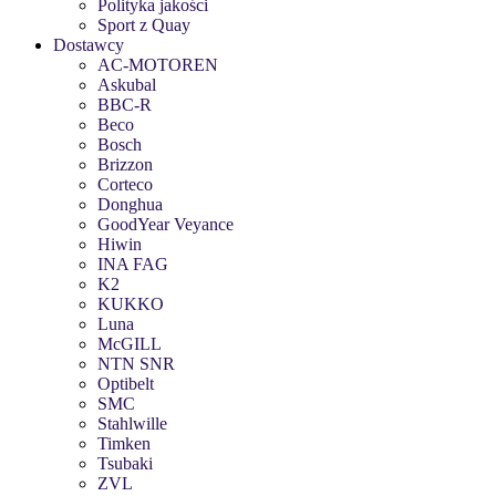
Polityka jakości
Sport z Quay
Dostawcy
AC-MOTOREN
Askubal
BBC-R
Beco
Bosch
Brizzon
Corteco
Donghua
GoodYear Veyance
Hiwin
INA FAG
K2
KUKKO
Luna
McGILL
NTN SNR
Optibelt
SMC
Stahlwille
Timken
Tsubaki
ZVL