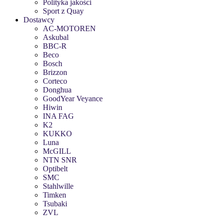
Polityka jakości
Sport z Quay
Dostawcy
AC-MOTOREN
Askubal
BBC-R
Beco
Bosch
Brizzon
Corteco
Donghua
GoodYear Veyance
Hiwin
INA FAG
K2
KUKKO
Luna
McGILL
NTN SNR
Optibelt
SMC
Stahlwille
Timken
Tsubaki
ZVL