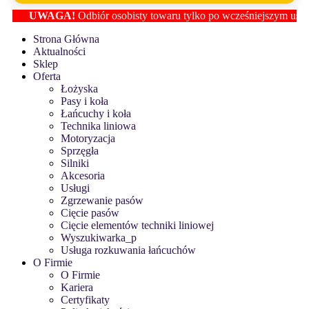
UWAGA!
Odbiór osobisty towaru tylko po wcześniejszym ustaleni
Strona Główna
Aktualności
Sklep
Oferta
Łożyska
Pasy i koła
Łańcuchy i koła
Technika liniowa
Motoryzacja
Sprzęgła
Silniki
Akcesoria
Usługi
Zgrzewanie pasów
Cięcie pasów
Cięcie elementów techniki liniowej
Wyszukiwarka_p
Usługa rozkuwania łańcuchów
O Firmie
O Firmie
Kariera
Certyfikaty