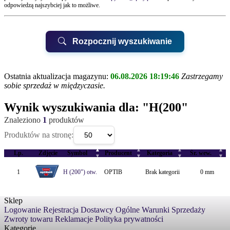
odpowiedzą najszybciej jak to możliwe.
Rozpocznij wyszukiwanie
Ostatnia aktualizacja magazynu:
06.08.2026 18:19:46
Zastrzegamy
sobie sprzedaż w międzyczasie.
UWAGA!
Wynik wyszukiwania dla:
"H(200"
Znaleziono
1
produktów
Biurem Obsługi Klienta QUAY
Produktów na stronę:
▲
▲
▲
▲
QUAY Suchy Las, ul.Kwarcowa 6
Lp.
Zdjęcie
Symbol
Producent
Kategoria
Śr. wew.
▼
▼
▼
▼
QUAY Poznań, ul.Karpia 22
1
H (200") otw.
OPTIB
Brak kategorii
0 mm
Sklep
Logowanie
Rejestracja
Dostawcy
Ogólne Warunki Sprzedaży
Zwroty towaru
Reklamacje
Polityka prywatności
Kategorie