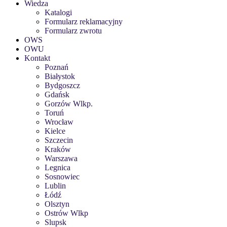
Wiedza
Katalogi
Formularz reklamacyjny
Formularz zwrotu
OWS
OWU
Kontakt
Poznań
Białystok
Bydgoszcz
Gdańsk
Gorzów Wlkp.
Toruń
Wrocław
Kielce
Szczecin
Kraków
Warszawa
Legnica
Sosnowiec
Lublin
Łódź
Olsztyn
Ostrów Wlkp
Slupsk