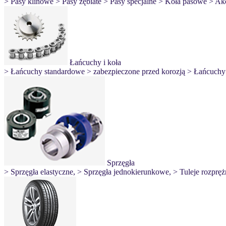
> Pasy klinowe
> Pasy zębiate
> Pasy specjalne
> Koła pasowe
> Ak
Łańcuchy i koła
> Łańcuchy standardowe
> zabezpieczone przed korozją
> Łańcuchy 
Sprzęgła
> Sprzęgła elastyczne,
> Sprzęgła jednokierunkowe,
> Tuleje rozprę