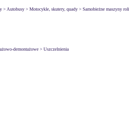
y
> Autobusy
> Motocykle, skutery, quady
> Samobieżne maszyny rol
tażowo-demontażowe
> Uszczelnienia