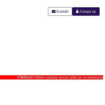
Kontakt
Zaloguj się
UWAGA!
Odbiór osobisty towaru tylko po wcześniejszym ustaleniu