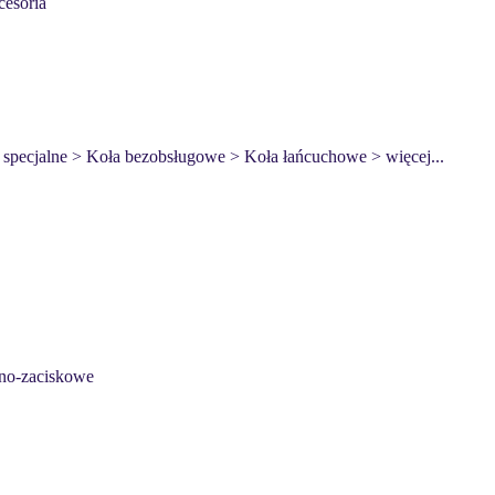
cesoria
specjalne
> Koła bezobsługowe
> Koła łańcuchowe
> więcej...
żno-zaciskowe