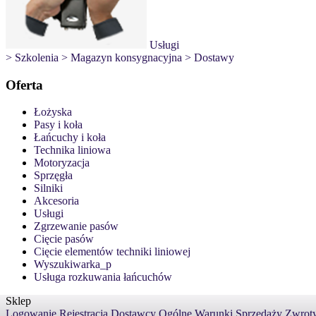
Usługi
> Szkolenia
> Magazyn konsygnacyjna
> Dostawy
Oferta
Łożyska
Pasy i koła
Łańcuchy i koła
Technika liniowa
Motoryzacja
Sprzęgła
Silniki
Akcesoria
Usługi
Zgrzewanie pasów
Cięcie pasów
Cięcie elementów techniki liniowej
Wyszukiwarka_p
Usługa rozkuwania łańcuchów
Sklep
Logowanie
Rejestracja
Dostawcy
Ogólne Warunki Sprzedaży
Zwroty