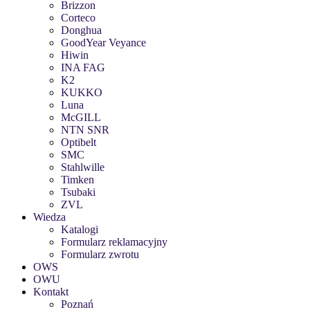
Brizzon
Corteco
Donghua
GoodYear Veyance
Hiwin
INA FAG
K2
KUKKO
Luna
McGILL
NTN SNR
Optibelt
SMC
Stahlwille
Timken
Tsubaki
ZVL
Wiedza
Katalogi
Formularz reklamacyjny
Formularz zwrotu
OWS
OWU
Kontakt
Poznań