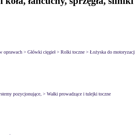
 koła, łańcuchy, sprzęgła, silniki
w oprawach
> Główki cięgieł
> Rolki toczne
> Łożyska do motoryzacj
stemy pozycjonujące,
> Wałki prowadzące i tulejki toczne