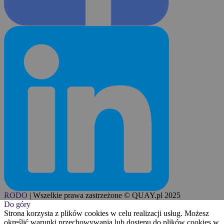
RODO
|
Wszelkie prawa zastrzeżone © QUAY.pl 2025
Do góry
Strona korzysta z plików cookies w celu realizacji usług. Możesz
określić warunki przechowywania lub dostępu do plików cookies w