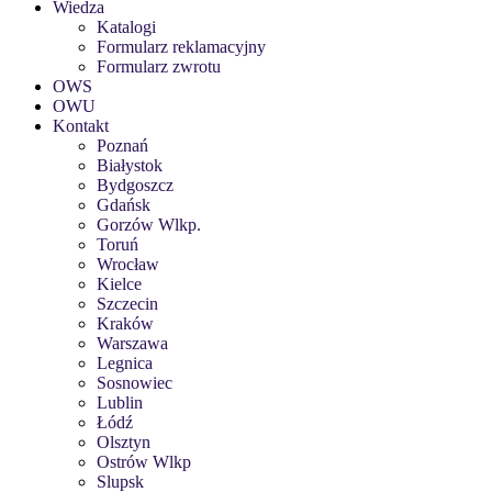
Wiedza
Katalogi
Formularz reklamacyjny
Formularz zwrotu
OWS
OWU
Kontakt
Poznań
Białystok
Bydgoszcz
Gdańsk
Gorzów Wlkp.
Toruń
Wrocław
Kielce
Szczecin
Kraków
Warszawa
Legnica
Sosnowiec
Lublin
Łódź
Olsztyn
Ostrów Wlkp
Slupsk