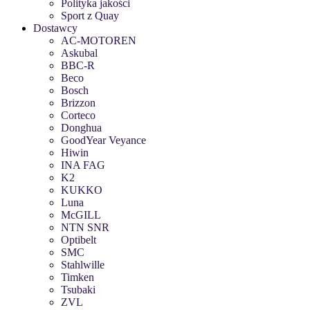
Polityka jakości
Sport z Quay
Dostawcy
AC-MOTOREN
Askubal
BBC-R
Beco
Bosch
Brizzon
Corteco
Donghua
GoodYear Veyance
Hiwin
INA FAG
K2
KUKKO
Luna
McGILL
NTN SNR
Optibelt
SMC
Stahlwille
Timken
Tsubaki
ZVL