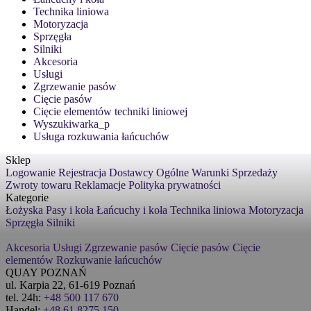
Technika liniowa
Motoryzacja
Sprzęgła
Silniki
Akcesoria
Usługi
Zgrzewanie pasów
Cięcie pasów
Cięcie elementów techniki liniowej
Wyszukiwarka_p
Usługa rozkuwania łańcuchów
Sklep
Logowanie
Rejestracja
Dostawcy
Ogólne Warunki Sprzedaży
Zwroty towaru
Reklamacje
Polityka prywatności
Kategorie
Łożyska
Pasy i koła
Łańcuchy i koła
Technika liniowa
Motoryzacja
Sprzęgła
Silniki
Akcesoria
Usługi
Zgrzewanie pasów
Cięcie pasów
Cięcie
elementów
Rozkuwanie łańcuchów
QUAY POZNAŃ
ul. Karpia 22, 61-619 Poznań
tel. 24h:
+48 500 117 670
Handel:
+48 61 8275 150