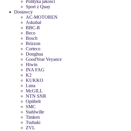
Polityka jakości
Sport z Quay
Dostawcy
AC-MOTOREN
Askubal
BBC-R
Beco
Bosch
Brizzon
Corteco
Donghua
GoodYear Veyance
Hiwin
INA FAG
K2
KUKKO
Luna
McGILL
NTN SNR
Optibelt
SMC
Stahlwille
Timken
Tsubaki
ZVL