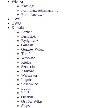
Wiedza
Katalogi
Formularz reklamacyjny
Formularz zwrotu
OWS
OWU
Kontakt
Poznań
Białystok
Bydgoszcz
Gdańsk
Gorzów Wlkp.
Toruń
Wrocław
Kielce
Szczecin
Kraków
Warszawa
Legnica
Sosnowiec
Lublin
Łódź
Olsztyn
Ostrów Wlkp
Slupsk