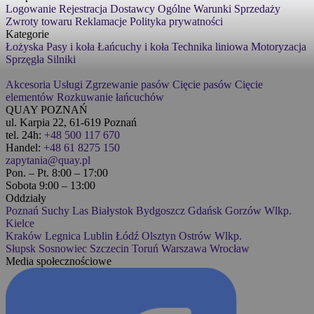
Logowanie
Rejestracja
Dostawcy
Ogólne Warunki Sprzedaży
Zwroty towaru
Reklamacje
Polityka prywatności
Kategorie
Łożyska
Pasy i koła
Łańcuchy i koła
Technika liniowa
Motoryzacja
Sprzęgła
Silniki
Akcesoria
Usługi
Zgrzewanie pasów
Cięcie pasów
Cięcie
elementów
Rozkuwanie łańcuchów
QUAY POZNAŃ
ul. Karpia 22, 61-619 Poznań
tel. 24h:
+48 500 117 670
Handel:
+48 61 8275 150
zapytania@quay.pl
Pon. – Pt. 8:00 – 17:00
Sobota 9:00 – 13:00
Oddziały
Poznań
Suchy Las
Białystok
Bydgoszcz
Gdańsk
Gorzów Wlkp.
Kielce
Kraków
Legnica
Lublin
Łódź
Olsztyn
Ostrów Wlkp.
Słupsk
Sosnowiec
Szczecin
Toruń
Warszawa
Wrocław
Media społecznościowe