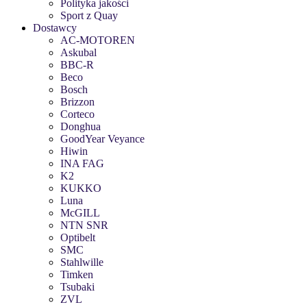
Polityka jakości
Sport z Quay
Dostawcy
AC-MOTOREN
Askubal
BBC-R
Beco
Bosch
Brizzon
Corteco
Donghua
GoodYear Veyance
Hiwin
INA FAG
K2
KUKKO
Luna
McGILL
NTN SNR
Optibelt
SMC
Stahlwille
Timken
Tsubaki
ZVL