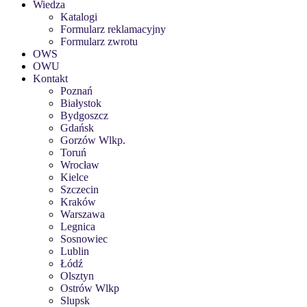
Wiedza
Katalogi
Formularz reklamacyjny
Formularz zwrotu
OWS
OWU
Kontakt
Poznań
Białystok
Bydgoszcz
Gdańsk
Gorzów Wlkp.
Toruń
Wrocław
Kielce
Szczecin
Kraków
Warszawa
Legnica
Sosnowiec
Lublin
Łódź
Olsztyn
Ostrów Wlkp
Slupsk