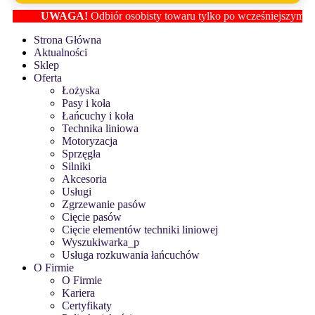
UWAGA!
Odbiór osobisty towaru tylko po wcześniejszym ustale
Strona Główna
Aktualności
Sklep
Oferta
Łożyska
Pasy i koła
Łańcuchy i koła
Technika liniowa
Motoryzacja
Sprzęgła
Silniki
Akcesoria
Usługi
Zgrzewanie pasów
Cięcie pasów
Cięcie elementów techniki liniowej
Wyszukiwarka_p
Usługa rozkuwania łańcuchów
O Firmie
O Firmie
Kariera
Certyfikaty