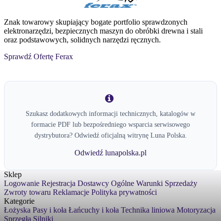
Znak towarowy skupiający bogate portfolio sprawdzonych
elektronarzędzi, bezpiecznych maszyn do obróbki drewna i stali
oraz podstawowych, solidnych narzędzi ręcznych.
Sprawdź Ofertę Ferax
Szukasz dodatkowych informacji technicznych, katalogów w
formacie PDF lub bezpośredniego wsparcia serwisowego
dystrybutora? Odwiedź oficjalną witrynę Luna Polska.
Odwiedź lunapolska.pl
Sklep
Logowanie
Rejestracja
Dostawcy
Ogólne Warunki Sprzedaży
Zwroty towaru
Reklamacje
Polityka prywatności
Kategorie
Łożyska
Pasy i koła
Łańcuchy i koła
Technika liniowa
Motoryzacja
Sprzęgła
Silniki