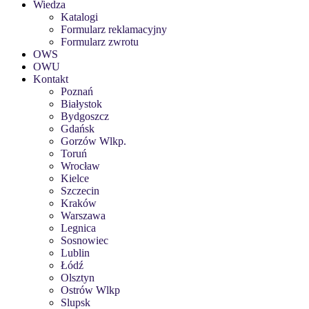
Wiedza
Katalogi
Formularz reklamacyjny
Formularz zwrotu
OWS
OWU
Kontakt
Poznań
Białystok
Bydgoszcz
Gdańsk
Gorzów Wlkp.
Toruń
Wrocław
Kielce
Szczecin
Kraków
Warszawa
Legnica
Sosnowiec
Lublin
Łódź
Olsztyn
Ostrów Wlkp
Slupsk