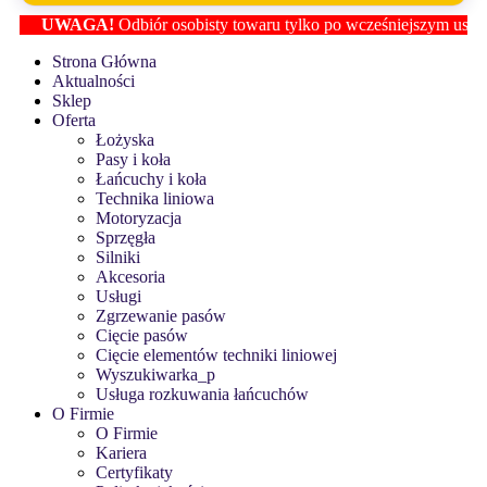
UWAGA!
Odbiór osobisty towaru tylko po wcześniejszym ustaleniu lo
Strona Główna
Aktualności
Sklep
Oferta
Łożyska
Pasy i koła
Łańcuchy i koła
Technika liniowa
Motoryzacja
Sprzęgła
Silniki
Akcesoria
Usługi
Zgrzewanie pasów
Cięcie pasów
Cięcie elementów techniki liniowej
Wyszukiwarka_p
Usługa rozkuwania łańcuchów
O Firmie
O Firmie
Kariera
Certyfikaty