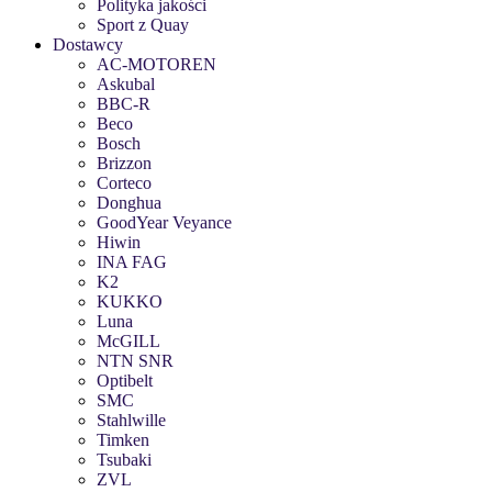
Polityka jakości
Sport z Quay
Dostawcy
AC-MOTOREN
Askubal
BBC-R
Beco
Bosch
Brizzon
Corteco
Donghua
GoodYear Veyance
Hiwin
INA FAG
K2
KUKKO
Luna
McGILL
NTN SNR
Optibelt
SMC
Stahlwille
Timken
Tsubaki
ZVL