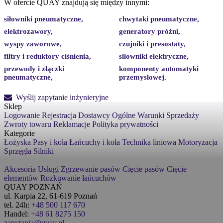
W ofercie QUAY znajdują się między innymi:
siłowniki pneumatyczne,
chwytaki pneumatyczne,
elektrozawory,
generatory próżni,
wyspy zaworowe,
czujniki i presostaty,
filtry i reduktory ciśnienia,
siłowniki elektryczne,
przewody i złączki
komponenty automatyki
pneumatyczne,
przemysłowej.
Wyślij zapytanie inżynieryjne
Sklep
Logowanie
Rejestracja
Dostawcy
Ogólne Warunki Sprzedaży
Zwroty towaru
Reklamacje
Polityka prywatności
Kategorie
Łożyska
Pasy i koła
Łańcuchy i koła
Technika liniowa
Motoryzacja
Sprzęgła
Silniki
Akcesoria
Usługi
Zgrzewanie pasów
Cięcie pasów
Cięcie
elementów
Rozkuwanie łańcuchów
QUAY POZNAŃ
ul. Karpia 22, 61-619 Poznań
tel. 24h:
+48 500 117 670
Handel:
+48 61 8275 150
zapytania@quay.pl