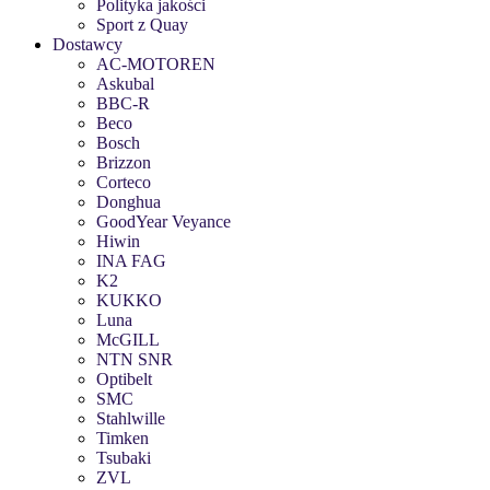
Polityka jakości
Sport z Quay
Dostawcy
AC-MOTOREN
Askubal
BBC-R
Beco
Bosch
Brizzon
Corteco
Donghua
GoodYear Veyance
Hiwin
INA FAG
K2
KUKKO
Luna
McGILL
NTN SNR
Optibelt
SMC
Stahlwille
Timken
Tsubaki
ZVL