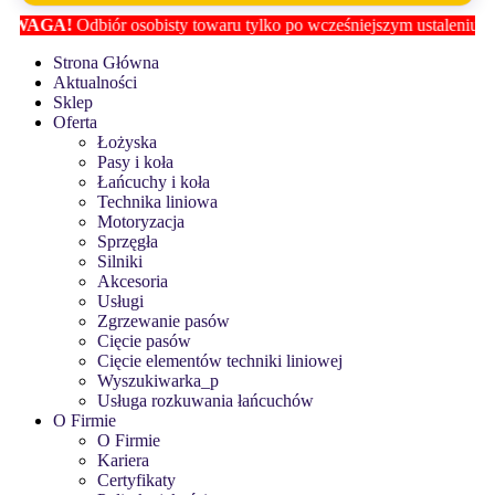
 osobisty towaru tylko po wcześniejszym ustaleniu lokalizacji z
Biure
Strona Główna
Aktualności
Sklep
Oferta
Łożyska
Pasy i koła
Łańcuchy i koła
Technika liniowa
Motoryzacja
Sprzęgła
Silniki
Akcesoria
Usługi
Zgrzewanie pasów
Cięcie pasów
Cięcie elementów techniki liniowej
Wyszukiwarka_p
Usługa rozkuwania łańcuchów
O Firmie
O Firmie
Kariera
Certyfikaty