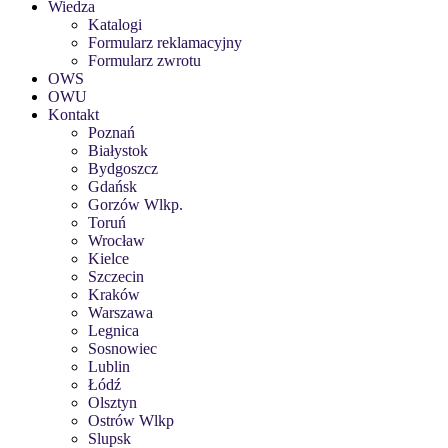
Wiedza
Katalogi
Formularz reklamacyjny
Formularz zwrotu
OWS
OWU
Kontakt
Poznań
Białystok
Bydgoszcz
Gdańsk
Gorzów Wlkp.
Toruń
Wrocław
Kielce
Szczecin
Kraków
Warszawa
Legnica
Sosnowiec
Lublin
Łódź
Olsztyn
Ostrów Wlkp
Slupsk