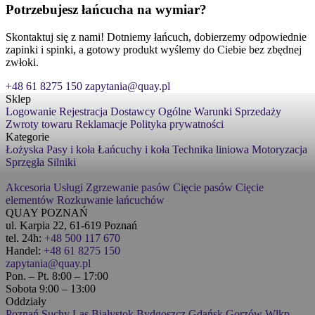
Potrzebujesz łańcucha na wymiar?
Skontaktuj się z nami! Dotniemy łańcuch, dobierzemy odpowiednie
zapinki i spinki, a gotowy produkt wyślemy do Ciebie bez zbędnej
zwłoki.
+48 61 8275 150
zapytania@quay.pl
Sklep
Logowanie
Rejestracja
Dostawcy
Ogólne Warunki Sprzedaży
Zwroty towaru
Reklamacje
Polityka prywatności
Kategorie
Łożyska
Pasy i koła
Łańcuchy i koła
Technika liniowa
Motoryzacja
Sprzęgła
Silniki
Akcesoria
Usługi
Zgrzewanie pasów
Cięcie pasów
Cięcie
elementów
Rozkuwanie łańcuchów
QUAY POZNAŃ
ul. Karpia 22, 61-619 Poznań
tel. 24h:
+48 500 117 670
Handel:
+48 61 8275 150
zapytania@quay.pl
Pon. – Pt. 8:00 – 17:00
Sobota 9:00 – 13:00
Oddziały
Poznań
Suchy Las
Białystok
Bydgoszcz
Gdańsk
Gorzów Wlkp.