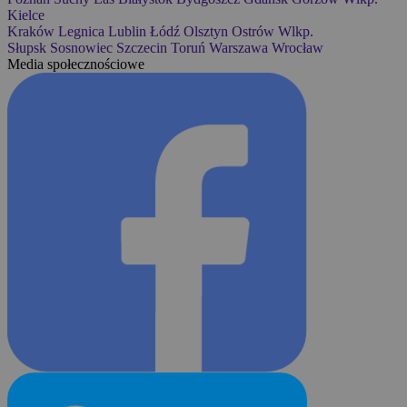
Kielce
Kraków
Legnica
Lublin
Łódź
Olsztyn
Ostrów Wlkp.
Słupsk
Sosnowiec
Szczecin
Toruń
Warszawa
Wrocław
Media społecznościowe