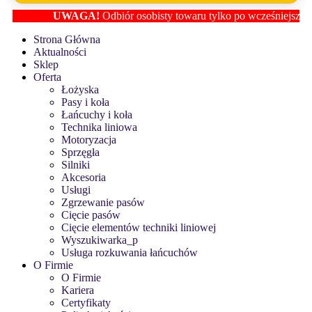
UWAGA!
Odbiór osobisty towaru tylko po wcześniejszym ust
Strona Główna
Aktualności
Sklep
Oferta
Łożyska
Pasy i koła
Łańcuchy i koła
Technika liniowa
Motoryzacja
Sprzęgła
Silniki
Akcesoria
Usługi
Zgrzewanie pasów
Cięcie pasów
Cięcie elementów techniki liniowej
Wyszukiwarka_p
Usługa rozkuwania łańcuchów
O Firmie
O Firmie
Kariera
Certyfikaty