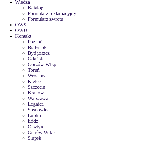
Wiedza
Katalogi
Formularz reklamacyjny
Formularz zwrotu
OWS
OWU
Kontakt
Poznań
Białystok
Bydgoszcz
Gdańsk
Gorzów Wlkp.
Toruń
Wrocław
Kielce
Szczecin
Kraków
Warszawa
Legnica
Sosnowiec
Lublin
Łódź
Olsztyn
Ostrów Wlkp
Slupsk