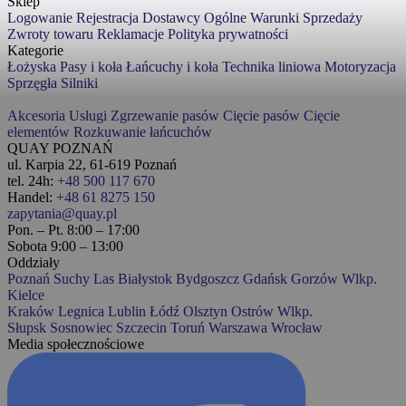
Sklep
Logowanie
Rejestracja
Dostawcy
Ogólne Warunki Sprzedaży
Zwroty towaru
Reklamacje
Polityka prywatności
Kategorie
Łożyska
Pasy i koła
Łańcuchy i koła
Technika liniowa
Motoryzacja
Sprzęgła
Silniki
Akcesoria
Usługi
Zgrzewanie pasów
Cięcie pasów
Cięcie
elementów
Rozkuwanie łańcuchów
QUAY POZNAŃ
ul. Karpia 22, 61-619 Poznań
tel. 24h:
+48 500 117 670
Handel:
+48 61 8275 150
zapytania@quay.pl
Pon. – Pt. 8:00 – 17:00
Sobota 9:00 – 13:00
Oddziały
Poznań
Suchy Las
Białystok
Bydgoszcz
Gdańsk
Gorzów Wlkp.
Kielce
Kraków
Legnica
Lublin
Łódź
Olsztyn
Ostrów Wlkp.
Słupsk
Sosnowiec
Szczecin
Toruń
Warszawa
Wrocław
Media społecznościowe