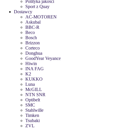
Polityka jakości
Sport z Quay
Dostawcy
AC-MOTOREN
Askubal
BBC-R
Beco
Bosch
Brizzon
Corteco
Donghua
GoodYear Veyance
Hiwin
INA FAG
K2
KUKKO
Luna
McGILL
NTN SNR
Optibelt
SMC
Stahlwille
Timken
Tsubaki
ZVL