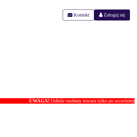
Kontakt
Zaloguj się
UWAGA!
Odbiór osobisty towaru tylko po wcześniejszym us