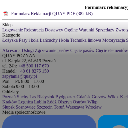
Formularz reklamacy
Formularz Reklamacji QUAY PDF (382 kB)
Sklep
Logowanie
Rejestracja
Dostawcy
Ogólne Warunki Sprzedaży
Zwroty
Kategorie
Łożyska
Pasy i koła
Łańcuchy i koła
Technika liniowa
Motoryzacja
S
Akcesoria
Usługi
Zgrzewanie pasów
Cięcie pasów
Cięcie elementów
QUAY POZNAŃ
ul. Karpia 22, 61-619 Poznań
tel. 24h:
+48 500 117 670
Handel:
+48 61 8275 150
zapytania@quay.pl
Pon. – Pt. 8:00 – 17:00
Sobota 9:00 – 13:00
Oddziały
Poznań
Suchy Las
Białystok
Bydgoszcz
Gdańsk
Gorzów Wlkp.
Kiel
Kraków
Legnica
Lublin
Łódź
Olsztyn
Ostrów Wlkp.
Słupsk
Sosnowiec
Szczecin
Toruń
Warszawa
Wrocław
Media społecznościowe