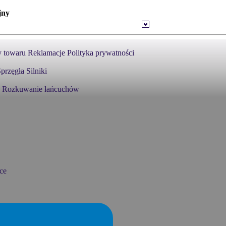
jny
 towaru
Reklamacje
Polityka prywatności
przęgła
Silniki
Rozkuwanie łańcuchów
ce