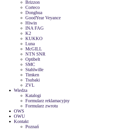
Brizzon
Corteco
Donghua
GoodYear Veyance
Hiwin
INA FAG
K2
KUKKO
Luna
McGILL
NTN SNR
Optibelt
SMC
Stahlwille
Timken
Tsubaki
ZVL
Wiedza
Katalogi
Formularz reklamacyjny
Formularz zwrotu
OWS
OWU
Kontakt
Poznań