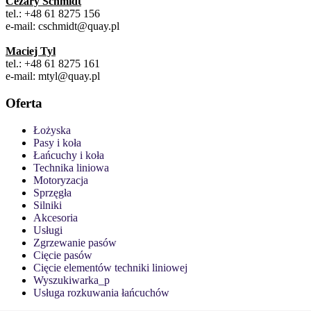
Cezary Schmidt
tel.: +48 61 8275 156
e-mail: cschmidt@quay.pl
Maciej Tyl
tel.: +48 61 8275 161
e-mail: mtyl@quay.pl
Oferta
Łożyska
Pasy i koła
Łańcuchy i koła
Technika liniowa
Motoryzacja
Sprzęgła
Silniki
Akcesoria
Usługi
Zgrzewanie pasów
Cięcie pasów
Cięcie elementów techniki liniowej
Wyszukiwarka_p
Usługa rozkuwania łańcuchów