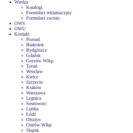
Wiedza
Katalogi
Formularz reklamacyjny
Formularz zwrotu
OWS
OWU
Kontakt
Poznań
Białystok
Bydgoszcz
Gdańsk
Gorzów Wlkp.
Toruń
Wrocław
Kielce
Szczecin
Kraków
Warszawa
Legnica
Sosnowiec
Lublin
Łódź
Olsztyn
Ostrów Wlkp
Slupsk