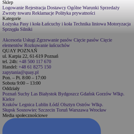
Sklep
Logowanie
Rejestracja
Dostawcy
Ogólne Warunki Sprzedaży
Zwroty towaru
Reklamacje
Polityka prywatności
Kategorie
Łożyska
Pasy i koła
Łańcuchy i koła
Technika liniowa
Motoryzacja
Sprzęgła
Silniki
Akcesoria
Usługi
Zgrzewanie pasów
Cięcie pasów
Cięcie
elementów
Rozkuwanie łańcuchów
QUAY POZNAŃ
ul. Karpia 22, 61-619 Poznań
tel. 24h:
+48 500 117 670
Handel:
+48 61 8275 150
zapytania@quay.pl
Pon. – Pt. 8:00 – 17:00
Sobota 9:00 – 13:00
Oddziały
Poznań
Suchy Las
Białystok
Bydgoszcz
Gdańsk
Gorzów Wlkp.
Kielce
Kraków
Legnica
Lublin
Łódź
Olsztyn
Ostrów Wlkp.
Słupsk
Sosnowiec
Szczecin
Toruń
Warszawa
Wrocław
Media społecznościowe