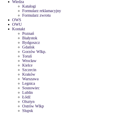
Wiedza
Katalogi
Formularz reklamacyjny
Formularz zwrotu
OWS
OWU
Kontakt
Poznań
Białystok
Bydgoszcz
Gdańsk
Gorzów Wlkp.
Toruń
Wrocław
Kielce
Szczecin
Kraków
Warszawa
Legnica
Sosnowiec
Lublin
Łódź
Olsztyn
Ostrów Wlkp
Slupsk