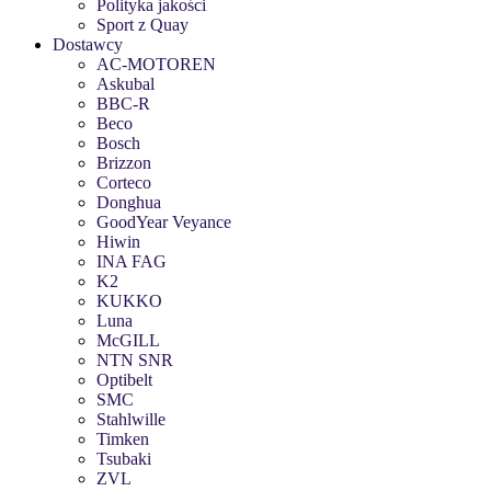
Polityka jakości
Sport z Quay
Dostawcy
AC-MOTOREN
Askubal
BBC-R
Beco
Bosch
Brizzon
Corteco
Donghua
GoodYear Veyance
Hiwin
INA FAG
K2
KUKKO
Luna
McGILL
NTN SNR
Optibelt
SMC
Stahlwille
Timken
Tsubaki
ZVL