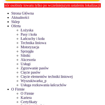
lko po wcześniejszym ustaleniu lokalizacji z
Biurem Obsługi Klien
Strona Główna
Aktualności
Sklep
Oferta
Łożyska
Pasy i koła
Łańcuchy i koła
Technika liniowa
Motoryzacja
Sprzęgła
Silniki
Akcesoria
Usługi
Zgrzewanie pasów
Cięcie pasów
Cięcie elementów techniki liniowej
Wyszukiwarka_p
Usługa rozkuwania łańcuchów
O Firmie
O Firmie
Kariera
Certyfikaty