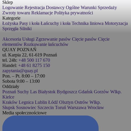
Sklep
Logowanie
Rejestracja
Dostawcy
Ogólne Warunki Sprzedaży
Zwroty towaru
Reklamacje
Polityka prywatności
Kategorie
Łożyska
Pasy i koła
Łańcuchy i koła
Technika liniowa
Motoryzacja
Sprzęgła
Silniki
Akcesoria
Usługi
Zgrzewanie pasów
Cięcie pasów
Cięcie
elementów
Rozkuwanie łańcuchów
QUAY POZNAŃ
ul. Karpia 22, 61-619 Poznań
tel. 24h:
+48 500 117 670
Handel:
+48 61 8275 150
zapytania@quay.pl
Pon. – Pt. 8:00 – 17:00
Sobota 9:00 – 13:00
Oddziały
Poznań
Suchy Las
Białystok
Bydgoszcz
Gdańsk
Gorzów Wlkp.
Kielce
Kraków
Legnica
Lublin
Łódź
Olsztyn
Ostrów Wlkp.
Słupsk
Sosnowiec
Szczecin
Toruń
Warszawa
Wrocław
Media społecznościowe