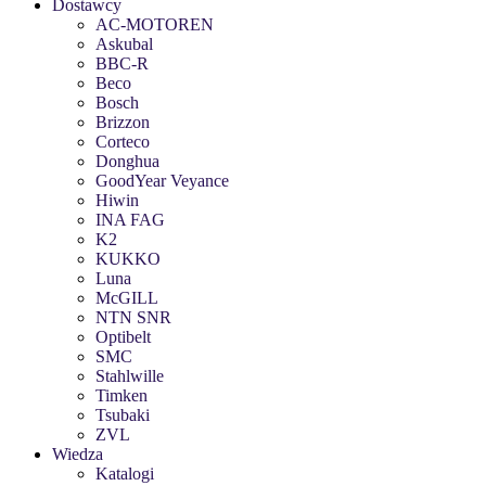
Dostawcy
AC-MOTOREN
Askubal
BBC-R
Beco
Bosch
Brizzon
Corteco
Donghua
GoodYear Veyance
Hiwin
INA FAG
K2
KUKKO
Luna
McGILL
NTN SNR
Optibelt
SMC
Stahlwille
Timken
Tsubaki
ZVL
Wiedza
Katalogi