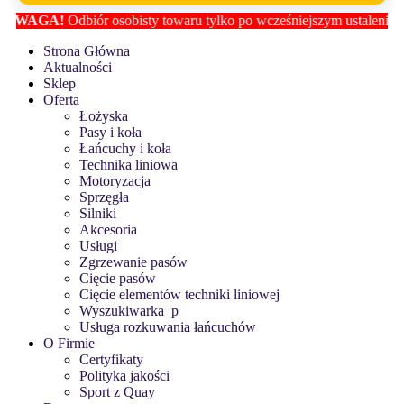
r osobisty towaru tylko po wcześniejszym ustaleniu lokalizacji z
Biur
Strona Główna
Aktualności
Sklep
Oferta
Łożyska
Pasy i koła
Łańcuchy i koła
Technika liniowa
Motoryzacja
Sprzęgła
Silniki
Akcesoria
Usługi
Zgrzewanie pasów
Cięcie pasów
Cięcie elementów techniki liniowej
Wyszukiwarka_p
Usługa rozkuwania łańcuchów
O Firmie
Certyfikaty
Polityka jakości
Sport z Quay