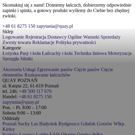
Skontaktuj się z nami! Dotniemy łańcuch, dobierzemy odpowiednie
zapinki i spinki, a gotowy produkt wyślemy do Ciebie bez zbędnej
zwłoki.
+48 61 8275 150
zapytania@quay.pl
Sklep
Logowanie
Rejestracja
Dostawcy
Ogólne Warunki Sprzedaży
Zwroty towaru
Reklamacje
Polityka prywatności
Kategorie
Łożyska
Pasy i koła
Łańcuchy i koła
Technika liniowa
Motoryzacja
Sprzęgła
Silniki
Akcesoria
Usługi
Zgrzewanie pasów
Cięcie pasów
Cięcie
elementów
Rozkuwanie łańcuchów
QUAY POZNAŃ
ul. Karpia 22, 61-619 Poznań
tel. 24h:
+48 500 117 670
Handel:
+48 61 8275 150
zapytania@quay.pl
Pon. – Pt. 8:00 – 17:00
Sobota 9:00 – 13:00
Oddziały
Poznań
Suchy Las
Białystok
Bydgoszcz
Gdańsk
Gorzów Wlkp.
Kielce
Kraków
Legnica
Lublin
Łódź
Olsztyn
Ostrów Wlkp.