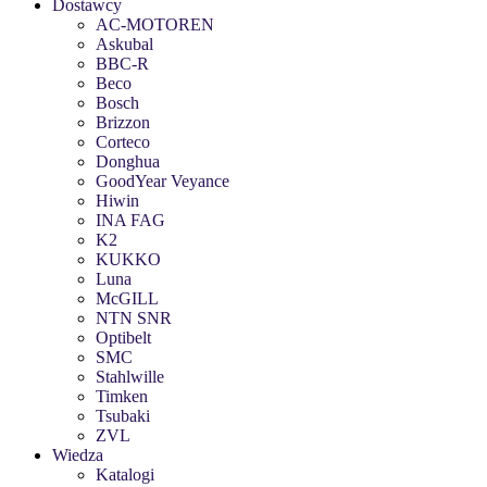
Dostawcy
AC-MOTOREN
Askubal
BBC-R
Beco
Bosch
Brizzon
Corteco
Donghua
GoodYear Veyance
Hiwin
INA FAG
K2
KUKKO
Luna
McGILL
NTN SNR
Optibelt
SMC
Stahlwille
Timken
Tsubaki
ZVL
Wiedza
Katalogi