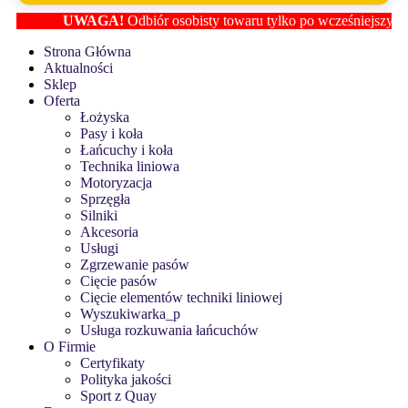
UWAGA!
Odbiór osobisty towaru tylko po wcześniejszym usta
Strona Główna
Aktualności
Sklep
Oferta
Łożyska
Pasy i koła
Łańcuchy i koła
Technika liniowa
Motoryzacja
Sprzęgła
Silniki
Akcesoria
Usługi
Zgrzewanie pasów
Cięcie pasów
Cięcie elementów techniki liniowej
Wyszukiwarka_p
Usługa rozkuwania łańcuchów
O Firmie
Certyfikaty
Polityka jakości
Sport z Quay