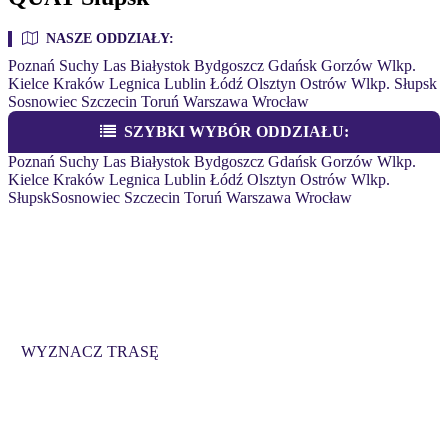
NASZE ODDZIAŁY:
Poznań
Suchy Las
Białystok
Bydgoszcz
Gdańsk
Gorzów Wlkp.
Kielce
Kraków
Legnica
Lublin
Łódź
Olsztyn
Ostrów Wlkp.
Słupsk
Sosnowiec
Szczecin
Toruń
Warszawa
Wrocław
SZYBKI WYBÓR ODDZIAŁU:
Poznań
Suchy Las
Białystok
Bydgoszcz
Gdańsk
Gorzów Wlkp.
Kielce
Kraków
Legnica
Lublin
Łódź
Olsztyn
Ostrów Wlkp.
Słupsk
Sosnowiec
Szczecin
Toruń
Warszawa
Wrocław
QUAY SŁUPSK
ul. Przemysłowa 35, 76-200 Słupsk
Budynek ERMAX nr 2, Parter biuro nr 9
WYZNACZ TRASĘ