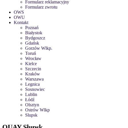
Formularz reklamacyjny
Formularz zwrotu
OWS
OWU
Kontakt
Poznań
Białystok
Bydgoszcz
Gdańsk
Gorzów Wlkp.
Toruń
Wrocław
Kielce
Szczecin
Kraków
Warszawa
Legnica
Sosnowiec
Lublin
Łódź
Olsztyn
Ostrów Wlkp
Slupsk
QUAY Słupsk