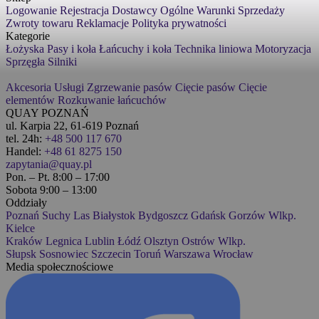
Logowanie
Rejestracja
Dostawcy
Ogólne Warunki Sprzedaży
Zwroty towaru
Reklamacje
Polityka prywatności
Kategorie
Łożyska
Pasy i koła
Łańcuchy i koła
Technika liniowa
Motoryzacja
Sprzęgła
Silniki
Akcesoria
Usługi
Zgrzewanie pasów
Cięcie pasów
Cięcie
elementów
Rozkuwanie łańcuchów
QUAY POZNAŃ
ul. Karpia 22, 61-619 Poznań
tel. 24h:
+48 500 117 670
Handel:
+48 61 8275 150
zapytania@quay.pl
Pon. – Pt. 8:00 – 17:00
Sobota 9:00 – 13:00
Oddziały
Poznań
Suchy Las
Białystok
Bydgoszcz
Gdańsk
Gorzów Wlkp.
Kielce
Kraków
Legnica
Lublin
Łódź
Olsztyn
Ostrów Wlkp.
Słupsk
Sosnowiec
Szczecin
Toruń
Warszawa
Wrocław
Media społecznościowe