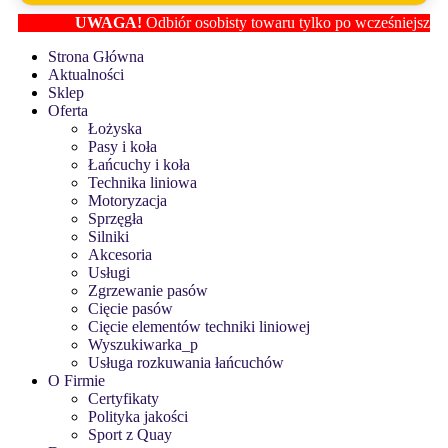
UWAGA!
Odbiór osobisty towaru tylko po wcześniejszym ust
Strona Główna
Aktualności
Sklep
Oferta
Łożyska
Pasy i koła
Łańcuchy i koła
Technika liniowa
Motoryzacja
Sprzęgła
Silniki
Akcesoria
Usługi
Zgrzewanie pasów
Cięcie pasów
Cięcie elementów techniki liniowej
Wyszukiwarka_p
Usługa rozkuwania łańcuchów
O Firmie
Certyfikaty
Polityka jakości
Sport z Quay