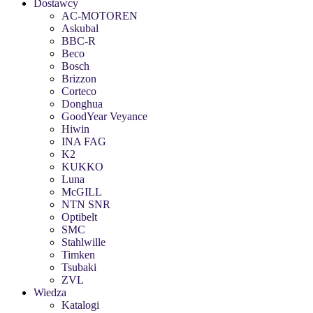
Dostawcy
AC-MOTOREN
Askubal
BBC-R
Beco
Bosch
Brizzon
Corteco
Donghua
GoodYear Veyance
Hiwin
INA FAG
K2
KUKKO
Luna
McGILL
NTN SNR
Optibelt
SMC
Stahlwille
Timken
Tsubaki
ZVL
Wiedza
Katalogi