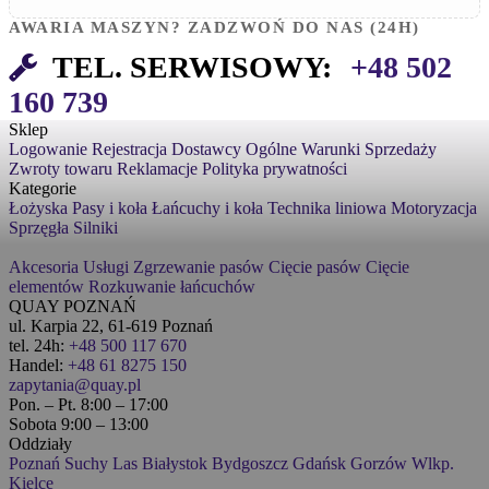
AWARIA MASZYN? ZADZWOŃ DO NAS (24H)
TEL. SERWISOWY:
+48 502
160 739
Sklep
Logowanie
Rejestracja
Dostawcy
Ogólne Warunki Sprzedaży
Zwroty towaru
Reklamacje
Polityka prywatności
Kategorie
Łożyska
Pasy i koła
Łańcuchy i koła
Technika liniowa
Motoryzacja
Sprzęgła
Silniki
Akcesoria
Usługi
Zgrzewanie pasów
Cięcie pasów
Cięcie
elementów
Rozkuwanie łańcuchów
QUAY POZNAŃ
ul. Karpia 22, 61-619 Poznań
tel. 24h:
+48 500 117 670
Handel:
+48 61 8275 150
zapytania@quay.pl
Pon. – Pt. 8:00 – 17:00
Sobota 9:00 – 13:00
Oddziały
Poznań
Suchy Las
Białystok
Bydgoszcz
Gdańsk
Gorzów Wlkp.
Kielce