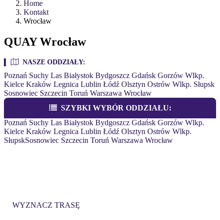
Home
Kontakt
Wrocław
QUAY Wrocław
NASZE ODDZIAŁY:
Poznań
Suchy Las
Białystok
Bydgoszcz
Gdańsk
Gorzów Wlkp.
Kielce
Kraków
Legnica
Lublin
Łódź
Olsztyn
Ostrów Wlkp.
Słupsk
Sosnowiec
Szczecin
Toruń
Warszawa
Wrocław
SZYBKI WYBÓR ODDZIAŁU:
Poznań
Suchy Las
Białystok
Bydgoszcz
Gdańsk
Gorzów Wlkp.
Kielce
Kraków
Legnica
Lublin
Łódź
Olsztyn
Ostrów Wlkp.
Słupsk
Sosnowiec
Szczecin
Toruń
Warszawa
Wrocław
QUAY WROCŁAW
ul. Fabryczna 14, 53-609 Wrocław
WYZNACZ TRASĘ