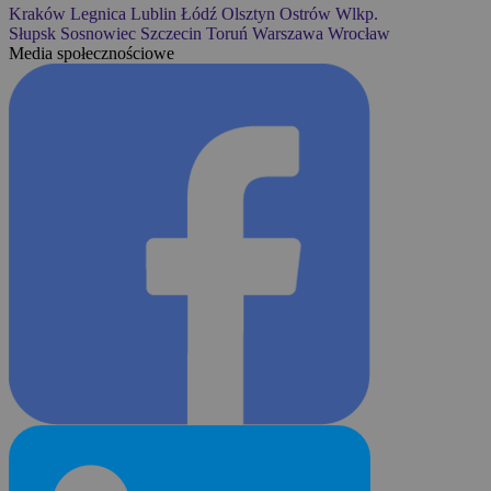
Kraków
Legnica
Lublin
Łódź
Olsztyn
Ostrów Wlkp.
Słupsk
Sosnowiec
Szczecin
Toruń
Warszawa
Wrocław
Media społecznościowe