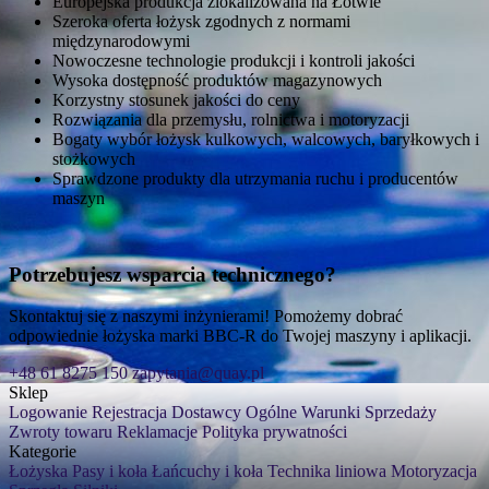
Europejska produkcja zlokalizowana na Łotwie
Szeroka oferta łożysk zgodnych z normami
międzynarodowymi
Nowoczesne technologie produkcji i kontroli jakości
Wysoka dostępność produktów magazynowych
Korzystny stosunek jakości do ceny
Rozwiązania dla przemysłu, rolnictwa i motoryzacji
Bogaty wybór łożysk kulkowych, walcowych, baryłkowych i
stożkowych
Sprawdzone produkty dla utrzymania ruchu i producentów
maszyn
Potrzebujesz wsparcia technicznego?
Skontaktuj się z naszymi inżynierami! Pomożemy dobrać
odpowiednie łożyska marki BBC-R do Twojej maszyny i aplikacji.
+48 61 8275 150
zapytania@quay.pl
Sklep
Logowanie
Rejestracja
Dostawcy
Ogólne Warunki Sprzedaży
Zwroty towaru
Reklamacje
Polityka prywatności
Kategorie
Łożyska
Pasy i koła
Łańcuchy i koła
Technika liniowa
Motoryzacja