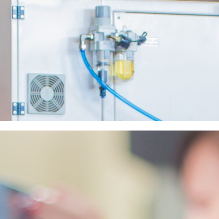
Transport i motoryzacja
Łożyska kulkowe, stożkowe i rolki napinaczy wykorzystywane są
w pojazdach, układach napędowych oraz urządzeniach
transportowych.
Przemysł ciężki
Łożyska walcowe, baryłkowe i zespoły łożyskowe pracują w
aplikacjach narażonych na wysokie obciążenia oraz intensywną
eksploatację.