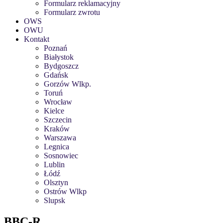
Formularz reklamacyjny
Formularz zwrotu
OWS
OWU
Kontakt
Poznań
Białystok
Bydgoszcz
Gdańsk
Gorzów Wlkp.
Toruń
Wrocław
Kielce
Szczecin
Kraków
Warszawa
Legnica
Sosnowiec
Lublin
Łódź
Olsztyn
Ostrów Wlkp
Slupsk
BBC-R