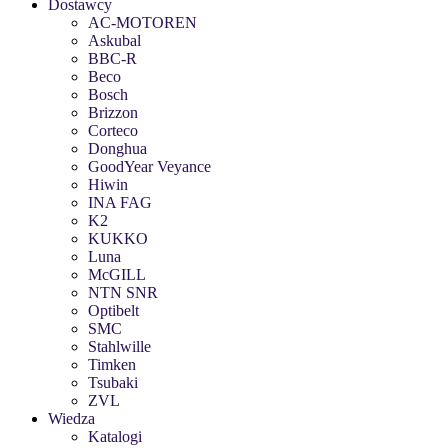
Dostawcy
AC-MOTOREN
Askubal
BBC-R
Beco
Bosch
Brizzon
Corteco
Donghua
GoodYear Veyance
Hiwin
INA FAG
K2
KUKKO
Luna
McGILL
NTN SNR
Optibelt
SMC
Stahlwille
Timken
Tsubaki
ZVL
Wiedza
Katalogi