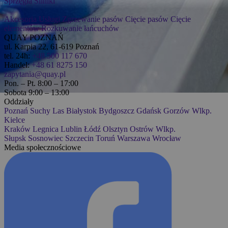
Sprzęgła
Silniki
Akcesoria
Usługi
Zgrzewanie pasów
Cięcie pasów
Cięcie
elementów
Rozkuwanie łańcuchów
QUAY POZNAŃ
ul. Karpia 22, 61-619 Poznań
tel. 24h:
+48 500 117 670
Handel:
+48 61 8275 150
zapytania@quay.pl
Pon. – Pt. 8:00 – 17:00
Sobota 9:00 – 13:00
Oddziały
Poznań
Suchy Las
Białystok
Bydgoszcz
Gdańsk
Gorzów Wlkp.
Kielce
Kraków
Legnica
Lublin
Łódź
Olsztyn
Ostrów Wlkp.
Słupsk
Sosnowiec
Szczecin
Toruń
Warszawa
Wrocław
Media społecznościowe