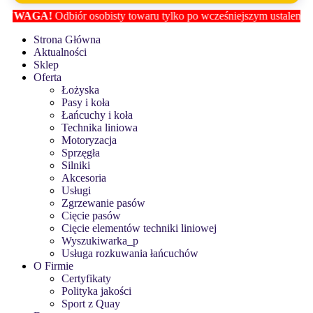
r osobisty towaru tylko po wcześniejszym ustaleniu lokalizacji z
Biur
Strona Główna
Aktualności
Sklep
Oferta
Łożyska
Pasy i koła
Łańcuchy i koła
Technika liniowa
Motoryzacja
Sprzęgła
Silniki
Akcesoria
Usługi
Zgrzewanie pasów
Cięcie pasów
Cięcie elementów techniki liniowej
Wyszukiwarka_p
Usługa rozkuwania łańcuchów
O Firmie
Certyfikaty
Polityka jakości
Sport z Quay