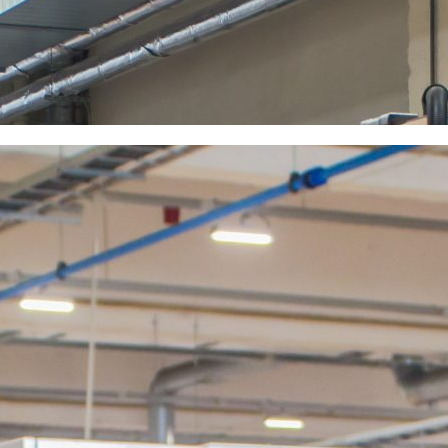
Budowa maszyn
Łożyska BBC-R znajdują zastosowanie w maszynach
produkcyjnych, obrabiarkach, przekładniach, urządzeniach
transportowych oraz systemach automatyki przemysłowej.
Rolnictwo
Producent oferuje rozwiązania przeznaczone do maszyn rolniczych,
kombajnów, ciągników oraz urządzeń pracujących w trudnych
warunkach środowiskowych.