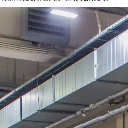
Sprawdź w sklepie
Łożyska stożkowe dwurzędowe
Double Row Tapered Bearings
Sprawdź w sklepie
Łożyska walcowe
Cylindrical Roller Bearings
Sprawdź w sklepie
Łożyska ślizgowe przegubowe
Spherical Plain Bearings
Sprawdź w sklepie
Łożyska samonastawne
Insert Bearings
Sprawdź w sklepie
Wkłady łożyskowe
Bearing Inserts
Sprawdź w sklepie
Zespoły łożyskowe w oprawach
Pillow Block Bearings
Sprawdź w sklepie
ZASTOSOWANIE PRODUKTÓW BBC-
R
Produkty BBC-R wykorzystywane są w wielu gałęziach przemysłu,
gdzie kluczowe znaczenie mają niezawodność, trwałość oraz
ciągłość pracy maszyn i urządzeń.