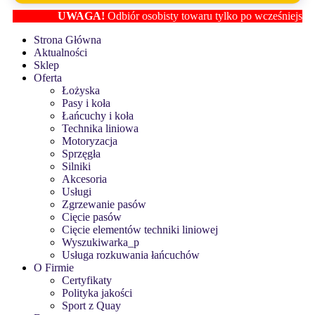
UWAGA!
Odbiór osobisty towaru tylko po wcześniejszym us
Strona Główna
Aktualności
Sklep
Oferta
Łożyska
Pasy i koła
Łańcuchy i koła
Technika liniowa
Motoryzacja
Sprzęgła
Silniki
Akcesoria
Usługi
Zgrzewanie pasów
Cięcie pasów
Cięcie elementów techniki liniowej
Wyszukiwarka_p
Usługa rozkuwania łańcuchów
O Firmie
Certyfikaty
Polityka jakości
Sport z Quay