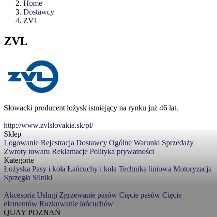
Home
Dostawcy
ZVL
ZVL
Słowacki producent łożysk istniejący na rynku już 46 lat.
http://www.zvlslovakia.sk/pl/
Sklep
Logowanie
Rejestracja
Dostawcy
Ogólne Warunki Sprzedaży
Zwroty towaru
Reklamacje
Polityka prywatności
Kategorie
Łożyska
Pasy i koła
Łańcuchy i koła
Technika liniowa
Motoryzacja
Sprzęgła
Silniki
Akcesoria
Usługi
Zgrzewanie pasów
Cięcie pasów
Cięcie
elementów
Rozkuwanie łańcuchów
QUAY POZNAŃ