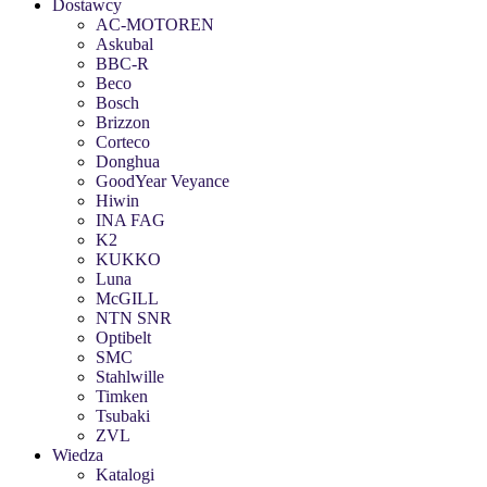
Dostawcy
AC-MOTOREN
Askubal
BBC-R
Beco
Bosch
Brizzon
Corteco
Donghua
GoodYear Veyance
Hiwin
INA FAG
K2
KUKKO
Luna
McGILL
NTN SNR
Optibelt
SMC
Stahlwille
Timken
Tsubaki
ZVL
Wiedza
Katalogi