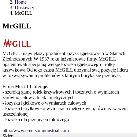
Home
Dostawcy
McGILL
McGILL
McGILL- największy producent łożysk igiełkowych w Stanach
Zjednoczonych.W 1937 roku inżynierowie firmy McGILL
opatentowali specjalną wersję łożyska igiełkowego - rolkę
krzywkową.Od tego czasu McGILL utrzymał swą pozycję lidera
w rozwiązywaniu problemów z którymi boryka się przemysł.
Firma McGILL oferuje:
- szeroką gamę rolek krzywkowych i tocznych o wymiarach
zarówno calowych jak i metrycznych
- łożyska igiełkowe o wymiarach calowych
- łożyska baryłkowe o wymiarach metrycznych, również w wersji
uszczelnionej
- łożyska dla przemysłu lotniczego
http://www.emersonindustrial.com
Sklep