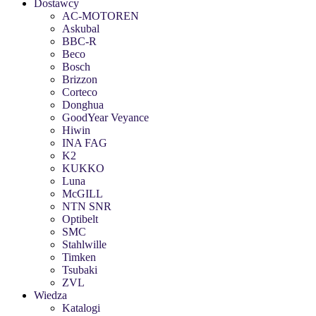
Dostawcy
AC-MOTOREN
Askubal
BBC-R
Beco
Bosch
Brizzon
Corteco
Donghua
GoodYear Veyance
Hiwin
INA FAG
K2
KUKKO
Luna
McGILL
NTN SNR
Optibelt
SMC
Stahlwille
Timken
Tsubaki
ZVL
Wiedza
Katalogi