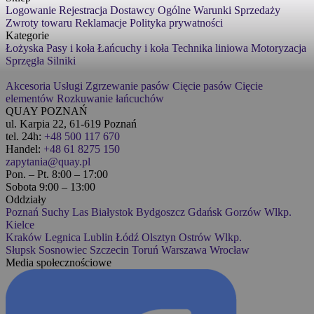
Logowanie
Rejestracja
Dostawcy
Ogólne Warunki Sprzedaży
Zwroty towaru
Reklamacje
Polityka prywatności
Kategorie
Łożyska
Pasy i koła
Łańcuchy i koła
Technika liniowa
Motoryzacja
Sprzęgła
Silniki
Akcesoria
Usługi
Zgrzewanie pasów
Cięcie pasów
Cięcie
elementów
Rozkuwanie łańcuchów
QUAY POZNAŃ
ul. Karpia 22, 61-619 Poznań
tel. 24h:
+48 500 117 670
Handel:
+48 61 8275 150
zapytania@quay.pl
Pon. – Pt. 8:00 – 17:00
Sobota 9:00 – 13:00
Oddziały
Poznań
Suchy Las
Białystok
Bydgoszcz
Gdańsk
Gorzów Wlkp.
Kielce
Kraków
Legnica
Lublin
Łódź
Olsztyn
Ostrów Wlkp.
Słupsk
Sosnowiec
Szczecin
Toruń
Warszawa
Wrocław
Media społecznościowe