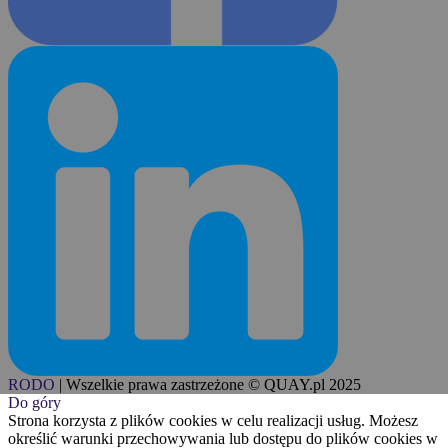
RODO
|
Wszelkie prawa zastrzeżone © QUAY.pl 2025
Do góry
Strona korzysta z plików cookies w celu realizacji usług. Możesz
określić warunki przechowywania lub dostępu do plików cookies w