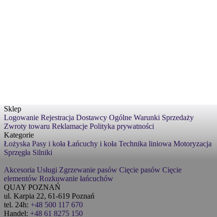
Sklep
Logowanie
Rejestracja
Dostawcy
Ogólne Warunki Sprzedaży
Zwroty towaru
Reklamacje
Polityka prywatności
Kategorie
Łożyska
Pasy i koła
Łańcuchy i koła
Technika liniowa
Motoryzacja
Sprzęgła
Silniki
Akcesoria
Usługi
Zgrzewanie pasów
Cięcie pasów
Cięcie
elementów
Rozkuwanie łańcuchów
QUAY POZNAŃ
ul. Karpia 22, 61-619 Poznań
tel. 24h:
+48 500 117 670
Handel:
+48 61 8275 150