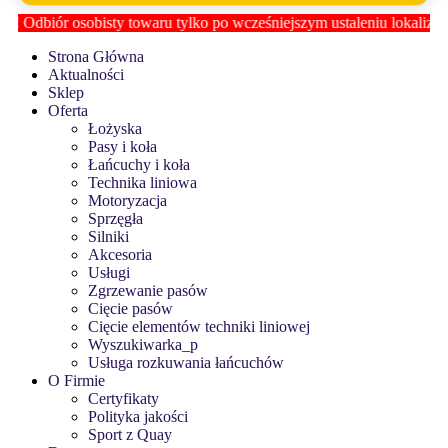
!
Odbiór osobisty towaru tylko po wcześniejszym ustaleniu lokalizacji 
Strona Główna
Aktualności
Sklep
Oferta
Łożyska
Pasy i koła
Łańcuchy i koła
Technika liniowa
Motoryzacja
Sprzęgła
Silniki
Akcesoria
Usługi
Zgrzewanie pasów
Cięcie pasów
Cięcie elementów techniki liniowej
Wyszukiwarka_p
Usługa rozkuwania łańcuchów
O Firmie
Certyfikaty
Polityka jakości
Sport z Quay