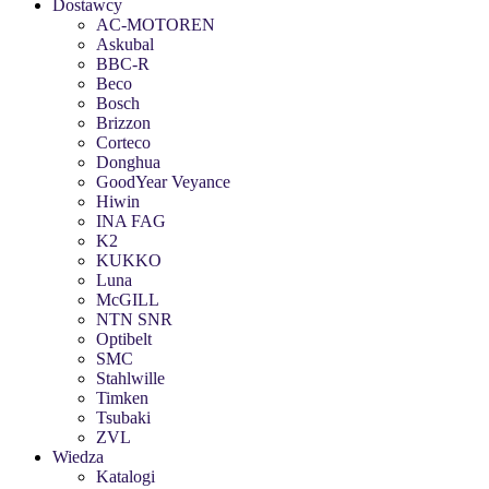
Dostawcy
AC-MOTOREN
Askubal
BBC-R
Beco
Bosch
Brizzon
Corteco
Donghua
GoodYear Veyance
Hiwin
INA FAG
K2
KUKKO
Luna
McGILL
NTN SNR
Optibelt
SMC
Stahlwille
Timken
Tsubaki
ZVL
Wiedza
Katalogi