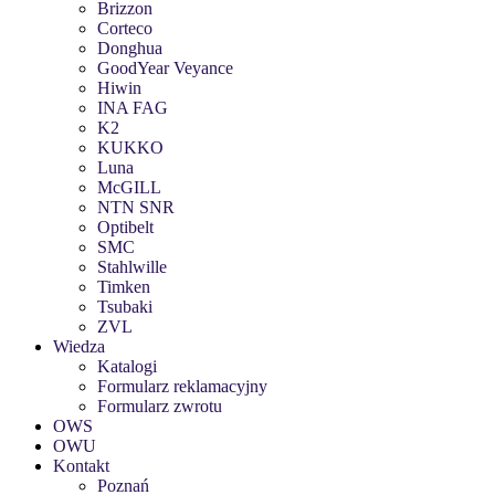
Brizzon
Corteco
Donghua
GoodYear Veyance
Hiwin
INA FAG
K2
KUKKO
Luna
McGILL
NTN SNR
Optibelt
SMC
Stahlwille
Timken
Tsubaki
ZVL
Wiedza
Katalogi
Formularz reklamacyjny
Formularz zwrotu
OWS
OWU
Kontakt
Poznań