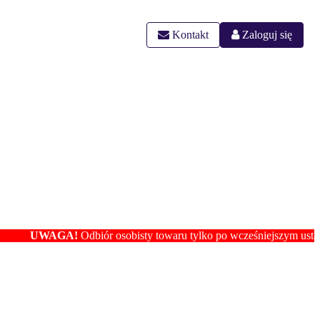
Kontakt
Zaloguj się
AGA!
Odbiór osobisty towaru tylko po wcześniejszym ustaleniu lokali