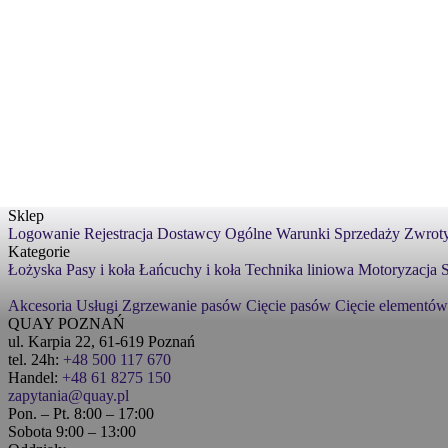
Sklep
Logowanie
Rejestracja
Dostawcy
Ogólne Warunki Sprzedaży
Zwroty
Kategorie
Łożyska
Pasy i koła
Łańcuchy i koła
Technika liniowa
Motoryzacja
S
Akcesoria
Usługi
Zgrzewanie pasów
Cięcie pasów
Cięcie elementów
QUAY POZNAŃ
ul. Karpia 22, 61-619 Poznań
tel. 24h:
+48 500 117 670
Handel:
+48 61 8275 150
zapytania@quay.pl
Pon. – Pt. 8:00 – 17:00
Sobota 9:00 – 13:00