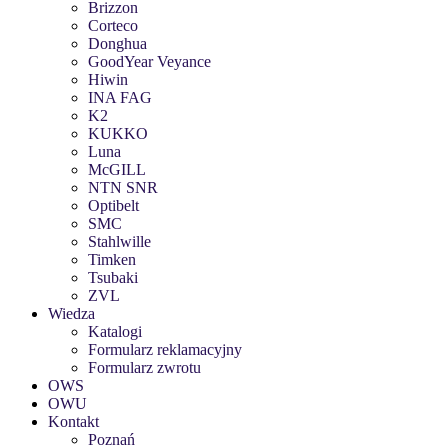
Brizzon
Corteco
Donghua
GoodYear Veyance
Hiwin
INA FAG
K2
KUKKO
Luna
McGILL
NTN SNR
Optibelt
SMC
Stahlwille
Timken
Tsubaki
ZVL
Wiedza
Katalogi
Formularz reklamacyjny
Formularz zwrotu
OWS
OWU
Kontakt
Poznań