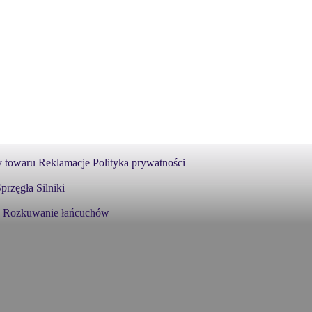
 towaru
Reklamacje
Polityka prywatności
przęgła
Silniki
Rozkuwanie łańcuchów