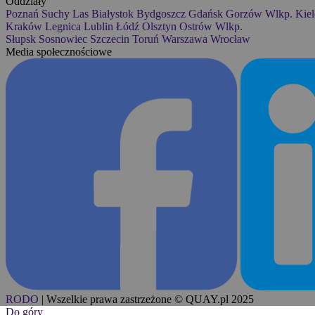
Oddziały
Poznań
Suchy Las
Białystok
Bydgoszcz
Gdańsk
Gorzów Wlkp.
Kiel
Kraków
Legnica
Lublin
Łódź
Olsztyn
Ostrów Wlkp.
Słupsk
Sosnowiec
Szczecin
Toruń
Warszawa
Wrocław
Media społecznościowe
RODO
|
Wszelkie prawa zastrzeżone © QUAY.pl 2025
Do góry