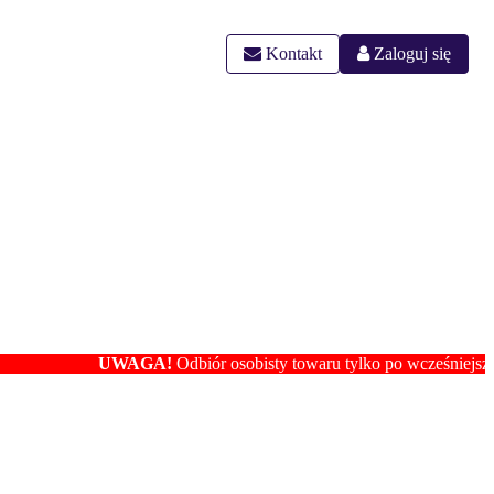
Kontakt
Zaloguj się
UWAGA!
Odbiór osobisty towaru tylko po wcześniejszym ust