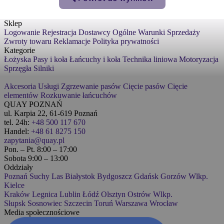
Sklep
Logowanie
Rejestracja
Dostawcy
Ogólne Warunki Sprzedaży
Zwroty towaru
Reklamacje
Polityka prywatności
Kategorie
Łożyska
Pasy i koła
Łańcuchy i koła
Technika liniowa
Motoryzacja
Sprzęgła
Silniki
Akcesoria
Usługi
Zgrzewanie pasów
Cięcie pasów
Cięcie
elementów
Rozkuwanie łańcuchów
QUAY POZNAŃ
ul. Karpia 22, 61-619 Poznań
tel. 24h:
+48 500 117 670
Handel:
+48 61 8275 150
zapytania@quay.pl
Pon. – Pt. 8:00 – 17:00
Sobota 9:00 – 13:00
Oddziały
Poznań
Suchy Las
Białystok
Bydgoszcz
Gdańsk
Gorzów Wlkp.
Kielce
Kraków
Legnica
Lublin
Łódź
Olsztyn
Ostrów Wlkp.
Słupsk
Sosnowiec
Szczecin
Toruń
Warszawa
Wrocław
Media społecznościowe