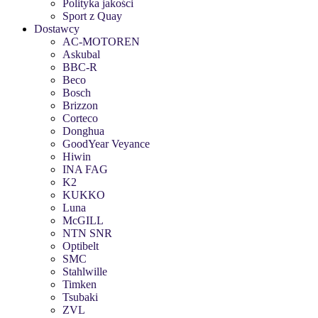
Polityka jakości
Sport z Quay
Dostawcy
AC-MOTOREN
Askubal
BBC-R
Beco
Bosch
Brizzon
Corteco
Donghua
GoodYear Veyance
Hiwin
INA FAG
K2
KUKKO
Luna
McGILL
NTN SNR
Optibelt
SMC
Stahlwille
Timken
Tsubaki
ZVL