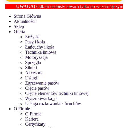
UWAGA!
Odbiór osobisty towaru tylko po wcześniejszym ustaleni
Strona Główna
Aktualności
Sklep
Oferta
Łożyska
Pasy i koła
Łańcuchy i koła
Technika liniowa
Motoryzacja
Sprzęgła
Silniki
Akcesoria
Usługi
Zgrzewanie pasów
Cięcie pasów
Cięcie elementów techniki liniowej
Wyszukiwarka_p
Usługa rozkuwania łańcuchów
O Firmie
O Firmie
Kariera
Certyfikaty