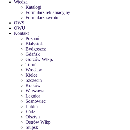
Wiedza
Katalogi
Formularz reklamacyjny
Formularz zwrotu
OWS
OWU
Kontakt
Poznań
Białystok
Bydgoszcz
Gdańsk
Gorzów Wlkp.
Toruń
Wrocław
Kielce
Szczecin
Kraków
Warszawa
Legnica
Sosnowiec
Lublin
Łódź
Olsztyn
Ostrów Wlkp
Slupsk