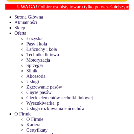
UWAGA!
Odbiór osobisty towaru tylko po wcześniejszym ustale
Strona Główna
Aktualności
Sklep
Oferta
Łożyska
Pasy i koła
Łańcuchy i koła
Technika liniowa
Motoryzacja
Sprzęgła
Silniki
Akcesoria
Usługi
Zgrzewanie pasów
Cięcie pasów
Cięcie elementów techniki liniowej
Wyszukiwarka_p
Usługa rozkuwania łańcuchów
O Firmie
O Firmie
Kariera
Certyfikaty