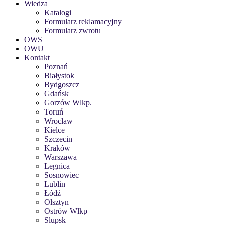
Wiedza
Katalogi
Formularz reklamacyjny
Formularz zwrotu
OWS
OWU
Kontakt
Poznań
Białystok
Bydgoszcz
Gdańsk
Gorzów Wlkp.
Toruń
Wrocław
Kielce
Szczecin
Kraków
Warszawa
Legnica
Sosnowiec
Lublin
Łódź
Olsztyn
Ostrów Wlkp
Slupsk