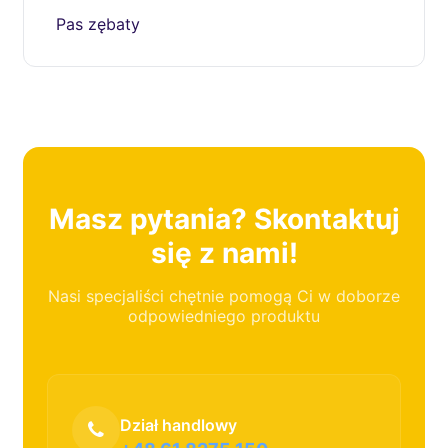
Pas zębaty
Masz pytania? Skontaktuj
się z nami!
Nasi specjaliści chętnie pomogą Ci w doborze
odpowiedniego produktu
Dział handlowy