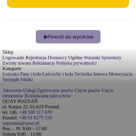
Powrót do wyników
Sklep
Logowanie
Rejestracja
Dostawcy
Ogólne Warunki Sprzedaży
Zwroty towaru
Reklamacje
Polityka prywatności
Kategorie
Łożyska
Pasy i koła
Łańcuchy i koła
Technika liniowa
Motoryzacja
Sprzęgła
Silniki
Akcesoria
Usługi
Zgrzewanie pasów
Cięcie pasów
Cięcie
elementów
Rozkuwanie łańcuchów
QUAY POZNAŃ
ul. Karpia 22, 61-619 Poznań
tel. 24h:
+48 500 117 670
Handel:
+48 61 8275 150
zapytania@quay.pl
Pon. – Pt. 8:00 – 17:00
Sobota 9:00 – 13:00