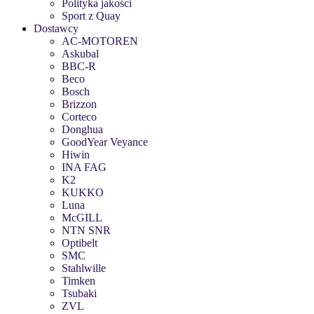
Polityka jakości
Sport z Quay
Dostawcy
AC-MOTOREN
Askubal
BBC-R
Beco
Bosch
Brizzon
Corteco
Donghua
GoodYear Veyance
Hiwin
INA FAG
K2
KUKKO
Luna
McGILL
NTN SNR
Optibelt
SMC
Stahlwille
Timken
Tsubaki
ZVL