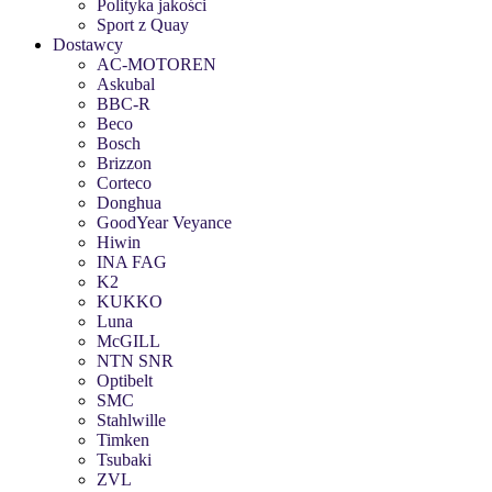
Polityka jakości
Sport z Quay
Dostawcy
AC-MOTOREN
Askubal
BBC-R
Beco
Bosch
Brizzon
Corteco
Donghua
GoodYear Veyance
Hiwin
INA FAG
K2
KUKKO
Luna
McGILL
NTN SNR
Optibelt
SMC
Stahlwille
Timken
Tsubaki
ZVL