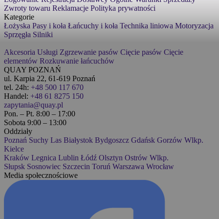
Zwroty towaru
Reklamacje
Polityka prywatności
Kategorie
Łożyska
Pasy i koła
Łańcuchy i koła
Technika liniowa
Motoryzacja
Sprzęgła
Silniki
Akcesoria
Usługi
Zgrzewanie pasów
Cięcie pasów
Cięcie
elementów
Rozkuwanie łańcuchów
QUAY POZNAŃ
ul. Karpia 22, 61-619 Poznań
tel. 24h:
+48 500 117 670
Handel:
+48 61 8275 150
zapytania@quay.pl
Pon. – Pt. 8:00 – 17:00
Sobota 9:00 – 13:00
Oddziały
Poznań
Suchy Las
Białystok
Bydgoszcz
Gdańsk
Gorzów Wlkp.
Kielce
Kraków
Legnica
Lublin
Łódź
Olsztyn
Ostrów Wlkp.
Słupsk
Sosnowiec
Szczecin
Toruń
Warszawa
Wrocław
Media społecznościowe