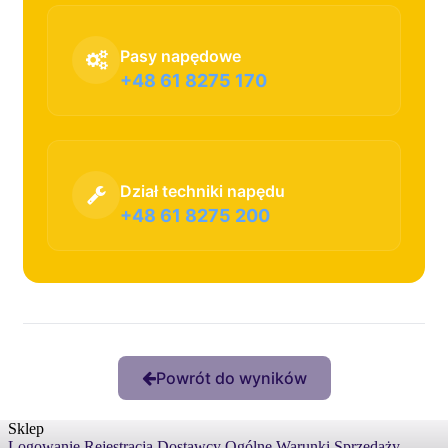
Pasy napędowe
+48 61 8275 170
Dział techniki napędu
+48 61 8275 200
Powrót do wyników
Sklep
Logowanie
Rejestracja
Dostawcy
Ogólne Warunki Sprzedaży