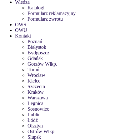
Wiedza
Katalogi
Formularz reklamacyjny
Formularz zwrotu
OWS
OWU
Kontakt
Poznań
Białystok
Bydgoszcz
Gdańsk
Gorzów Wlkp.
Toruń
Wrocław
Kielce
Szczecin
Kraków
Warszawa
Legnica
Sosnowiec
Lublin
Łódź
Olsztyn
Ostrów Wlkp
Slupsk