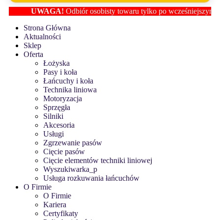
UWAGA!
Odbiór osobisty towaru tylko po wcześniejszym ustalen
Strona Główna
Aktualności
Sklep
Oferta
Łożyska
Pasy i koła
Łańcuchy i koła
Technika liniowa
Motoryzacja
Sprzęgła
Silniki
Akcesoria
Usługi
Zgrzewanie pasów
Cięcie pasów
Cięcie elementów techniki liniowej
Wyszukiwarka_p
Usługa rozkuwania łańcuchów
O Firmie
O Firmie
Kariera
Certyfikaty