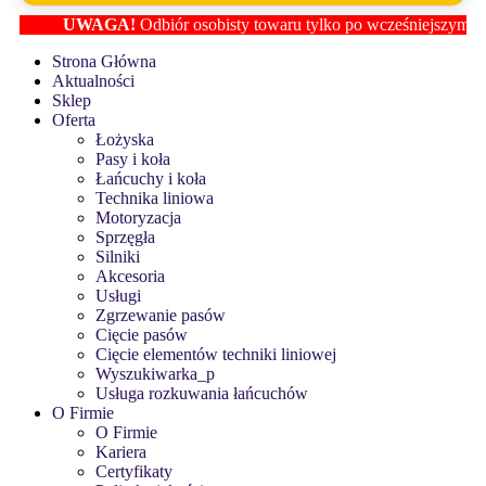
UWAGA!
Odbiór osobisty towaru tylko po wcześniejszym ustalen
Strona Główna
Aktualności
Sklep
Oferta
Łożyska
Pasy i koła
Łańcuchy i koła
Technika liniowa
Motoryzacja
Sprzęgła
Silniki
Akcesoria
Usługi
Zgrzewanie pasów
Cięcie pasów
Cięcie elementów techniki liniowej
Wyszukiwarka_p
Usługa rozkuwania łańcuchów
O Firmie
O Firmie
Kariera
Certyfikaty