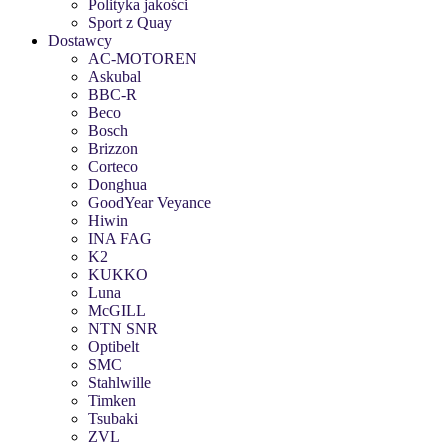
Polityka jakości
Sport z Quay
Dostawcy
AC-MOTOREN
Askubal
BBC-R
Beco
Bosch
Brizzon
Corteco
Donghua
GoodYear Veyance
Hiwin
INA FAG
K2
KUKKO
Luna
McGILL
NTN SNR
Optibelt
SMC
Stahlwille
Timken
Tsubaki
ZVL