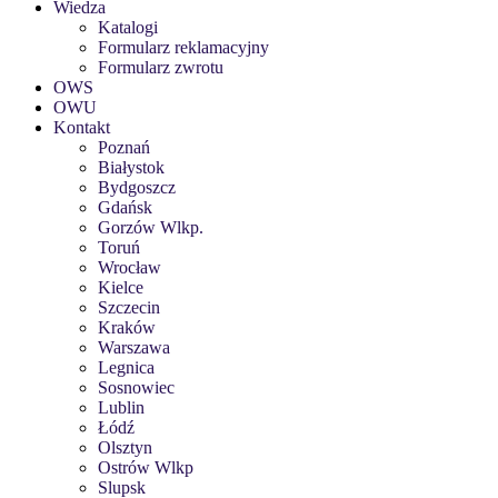
Wiedza
Katalogi
Formularz reklamacyjny
Formularz zwrotu
OWS
OWU
Kontakt
Poznań
Białystok
Bydgoszcz
Gdańsk
Gorzów Wlkp.
Toruń
Wrocław
Kielce
Szczecin
Kraków
Warszawa
Legnica
Sosnowiec
Lublin
Łódź
Olsztyn
Ostrów Wlkp
Slupsk