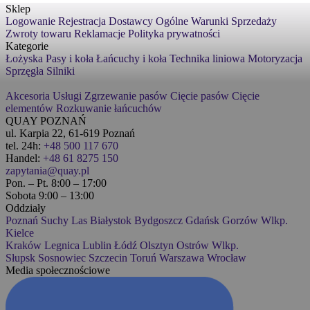
Sklep
Logowanie
Rejestracja
Dostawcy
Ogólne Warunki Sprzedaży
Zwroty towaru
Reklamacje
Polityka prywatności
Kategorie
Łożyska
Pasy i koła
Łańcuchy i koła
Technika liniowa
Motoryzacja
Sprzęgła
Silniki
Akcesoria
Usługi
Zgrzewanie pasów
Cięcie pasów
Cięcie
elementów
Rozkuwanie łańcuchów
QUAY POZNAŃ
ul. Karpia 22, 61-619 Poznań
tel. 24h:
+48 500 117 670
Handel:
+48 61 8275 150
zapytania@quay.pl
Pon. – Pt. 8:00 – 17:00
Sobota 9:00 – 13:00
Oddziały
Poznań
Suchy Las
Białystok
Bydgoszcz
Gdańsk
Gorzów Wlkp.
Kielce
Kraków
Legnica
Lublin
Łódź
Olsztyn
Ostrów Wlkp.
Słupsk
Sosnowiec
Szczecin
Toruń
Warszawa
Wrocław
Media społecznościowe