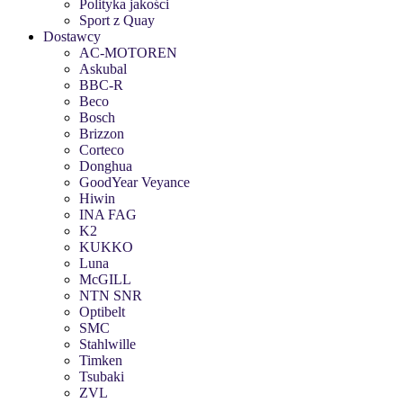
Polityka jakości
Sport z Quay
Dostawcy
AC-MOTOREN
Askubal
BBC-R
Beco
Bosch
Brizzon
Corteco
Donghua
GoodYear Veyance
Hiwin
INA FAG
K2
KUKKO
Luna
McGILL
NTN SNR
Optibelt
SMC
Stahlwille
Timken
Tsubaki
ZVL