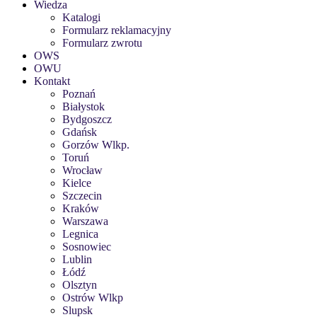
Wiedza
Katalogi
Formularz reklamacyjny
Formularz zwrotu
OWS
OWU
Kontakt
Poznań
Białystok
Bydgoszcz
Gdańsk
Gorzów Wlkp.
Toruń
Wrocław
Kielce
Szczecin
Kraków
Warszawa
Legnica
Sosnowiec
Lublin
Łódź
Olsztyn
Ostrów Wlkp
Slupsk