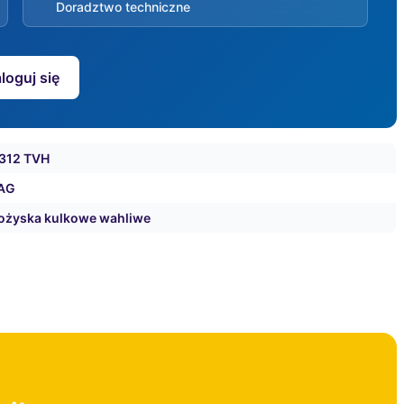
Doradztwo techniczne
loguj się
312 TVH
AG
ożyska kulkowe wahliwe