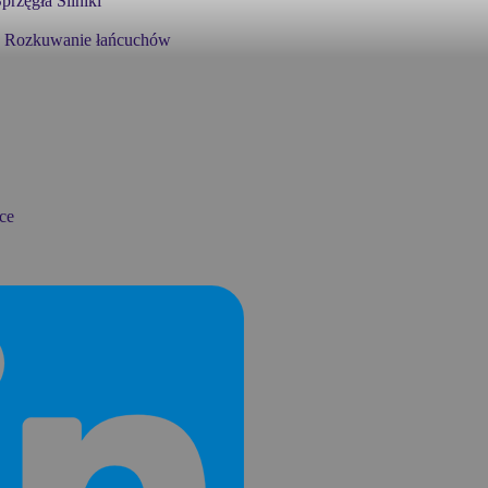
przęgła
Silniki
Rozkuwanie łańcuchów
ce