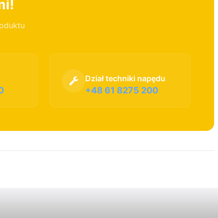
mi!
roduktu
Dział techniki napędu
0
+48 61 8275 200