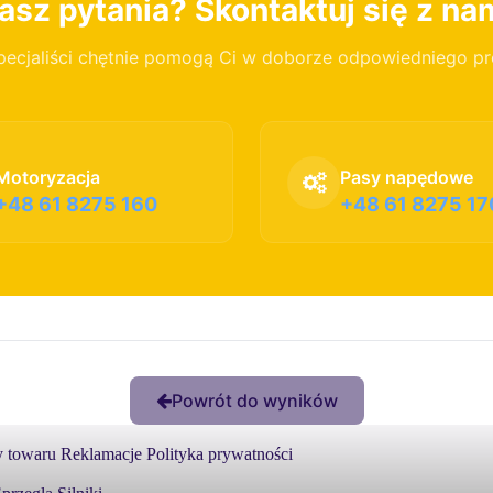
sz pytania? Skontaktuj się z na
pecjaliści chętnie pomogą Ci w doborze odpowiedniego p
Motoryzacja
Pasy napędowe
+48 61 8275 160
+48 61 8275 17
Powrót do wyników
 towaru
Reklamacje
Polityka prywatności