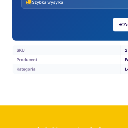
Szybka wysyłka
Za
SKU
2
Producent
F
Kategoria
Ł