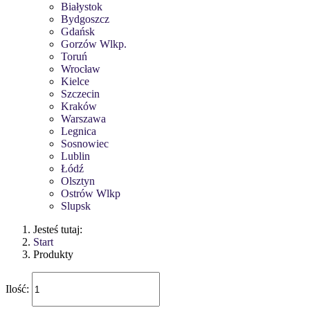
Białystok
Bydgoszcz
Gdańsk
Gorzów Wlkp.
Toruń
Wrocław
Kielce
Szczecin
Kraków
Warszawa
Legnica
Sosnowiec
Lublin
Łódź
Olsztyn
Ostrów Wlkp
Slupsk
Jesteś tutaj:
Start
Produkty
Ilość: