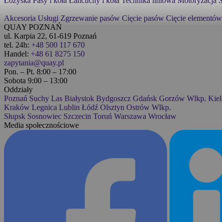
Łożyska
Pasy i koła
Łańcuchy i koła
Technika liniowa
Motoryzacja
S
Akcesoria
Usługi
Zgrzewanie pasów
Cięcie pasów
Cięcie elementów
QUAY POZNAŃ
ul. Karpia 22, 61-619 Poznań
tel. 24h:
+48 500 117 670
Handel:
+48 61 8275 150
zapytania@quay.pl
Pon. – Pt. 8:00 – 17:00
Sobota 9:00 – 13:00
Oddziały
Poznań
Suchy Las
Białystok
Bydgoszcz
Gdańsk
Gorzów Wlkp.
Kiel
Kraków
Legnica
Lublin
Łódź
Olsztyn
Ostrów Wlkp.
Słupsk
Sosnowiec
Szczecin
Toruń
Warszawa
Wrocław
Media społecznościowe