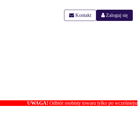
Kontakt
Zaloguj się
UWAGA!
Odbiór osobisty towaru tylko po wcześniejszym ustaleni