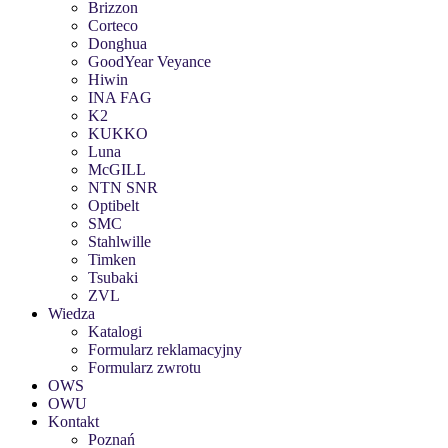
Brizzon
Corteco
Donghua
GoodYear Veyance
Hiwin
INA FAG
K2
KUKKO
Luna
McGILL
NTN SNR
Optibelt
SMC
Stahlwille
Timken
Tsubaki
ZVL
Wiedza
Katalogi
Formularz reklamacyjny
Formularz zwrotu
OWS
OWU
Kontakt
Poznań