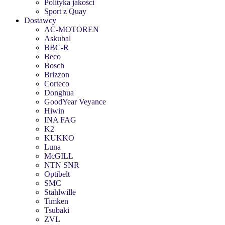
Polityka jakości
Sport z Quay
Dostawcy
AC-MOTOREN
Askubal
BBC-R
Beco
Bosch
Brizzon
Corteco
Donghua
GoodYear Veyance
Hiwin
INA FAG
K2
KUKKO
Luna
McGILL
NTN SNR
Optibelt
SMC
Stahlwille
Timken
Tsubaki
ZVL