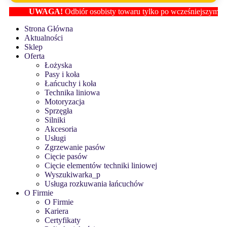
UWAGA!
Odbiór osobisty towaru tylko po wcześniejszym ustaleni
Strona Główna
Aktualności
Sklep
Oferta
Łożyska
Pasy i koła
Łańcuchy i koła
Technika liniowa
Motoryzacja
Sprzęgła
Silniki
Akcesoria
Usługi
Zgrzewanie pasów
Cięcie pasów
Cięcie elementów techniki liniowej
Wyszukiwarka_p
Usługa rozkuwania łańcuchów
O Firmie
O Firmie
Kariera
Certyfikaty