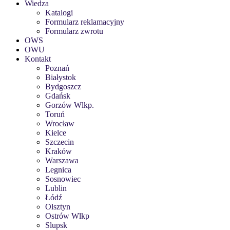
Wiedza
Katalogi
Formularz reklamacyjny
Formularz zwrotu
OWS
OWU
Kontakt
Poznań
Białystok
Bydgoszcz
Gdańsk
Gorzów Wlkp.
Toruń
Wrocław
Kielce
Szczecin
Kraków
Warszawa
Legnica
Sosnowiec
Lublin
Łódź
Olsztyn
Ostrów Wlkp
Slupsk