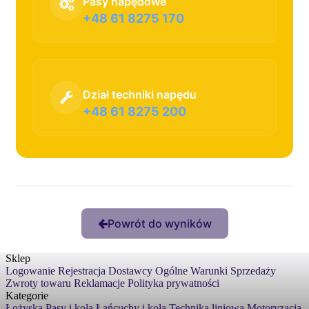
Pasy napędowe
+48 61 8275 170
Dział techniki napędu
+48 61 8275 200
Powrót do wyników
Sklep
Logowanie
Rejestracja
Dostawcy
Ogólne Warunki Sprzedaży
Zwroty towaru
Reklamacje
Polityka prywatności
Kategorie
Łożyska
Pasy i koła
Łańcuchy i koła
Technika liniowa
Motoryzacja