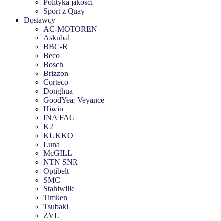
Polityka jakości
Sport z Quay
Dostawcy
AC-MOTOREN
Askubal
BBC-R
Beco
Bosch
Brizzon
Corteco
Donghua
GoodYear Veyance
Hiwin
INA FAG
K2
KUKKO
Luna
McGILL
NTN SNR
Optibelt
SMC
Stahlwille
Timken
Tsubaki
ZVL