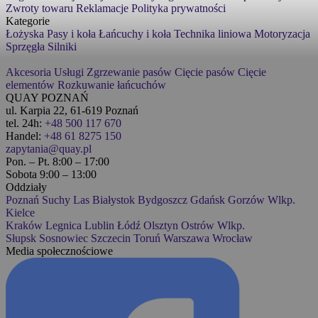
Zwroty towaru
Reklamacje
Polityka prywatności
Kategorie
Łożyska
Pasy i koła
Łańcuchy i koła
Technika liniowa
Motoryzacja
Sprzęgła
Silniki
Akcesoria
Usługi
Zgrzewanie pasów
Cięcie pasów
Cięcie
elementów
Rozkuwanie łańcuchów
QUAY POZNAŃ
ul. Karpia 22, 61-619 Poznań
tel. 24h:
+48 500 117 670
Handel:
+48 61 8275 150
zapytania@quay.pl
Pon. – Pt. 8:00 – 17:00
Sobota 9:00 – 13:00
Oddziały
Poznań
Suchy Las
Białystok
Bydgoszcz
Gdańsk
Gorzów Wlkp.
Kielce
Kraków
Legnica
Lublin
Łódź
Olsztyn
Ostrów Wlkp.
Słupsk
Sosnowiec
Szczecin
Toruń
Warszawa
Wrocław
Media społecznościowe