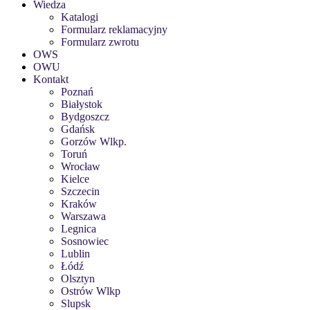
Wiedza
Katalogi
Formularz reklamacyjny
Formularz zwrotu
OWS
OWU
Kontakt
Poznań
Białystok
Bydgoszcz
Gdańsk
Gorzów Wlkp.
Toruń
Wrocław
Kielce
Szczecin
Kraków
Warszawa
Legnica
Sosnowiec
Lublin
Łódź
Olsztyn
Ostrów Wlkp
Slupsk