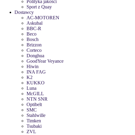
Polityka jakości
Sport z Quay
Dostawcy
AC-MOTOREN
Askubal
BBC-R
Beco
Bosch
Brizzon
Corteco
Donghua
GoodYear Veyance
Hiwin
INA FAG
K2
KUKKO
Luna
McGILL
NTN SNR
Optibelt
SMC
Stahlwille
Timken
Tsubaki
ZVL