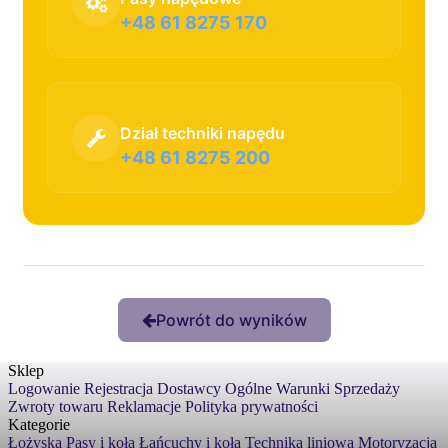
+48 61 8275 170
Dział techniki napędu
+48 61 8275 200
Powrót do wyników
Sklep
Logowanie
Rejestracja
Dostawcy
Ogólne Warunki Sprzedaży
Zwroty towaru
Reklamacje
Polityka prywatności
Kategorie
Łożyska
Pasy i koła
Łańcuchy i koła
Technika liniowa
Motoryzacja