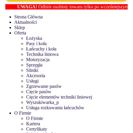
UWAGA!
Odbiór osobisty towaru tylko po wcześniejszym ustalen
Strona Główna
Aktualności
Sklep
Oferta
Łożyska
Pasy i koła
Łańcuchy i koła
Technika liniowa
Motoryzacja
Sprzęgła
Silniki
Akcesoria
Usługi
Zgrzewanie pasów
Cięcie pasów
Cięcie elementów techniki liniowej
Wyszukiwarka_p
Usługa rozkuwania łańcuchów
O Firmie
O Firmie
Kariera
Certyfikaty