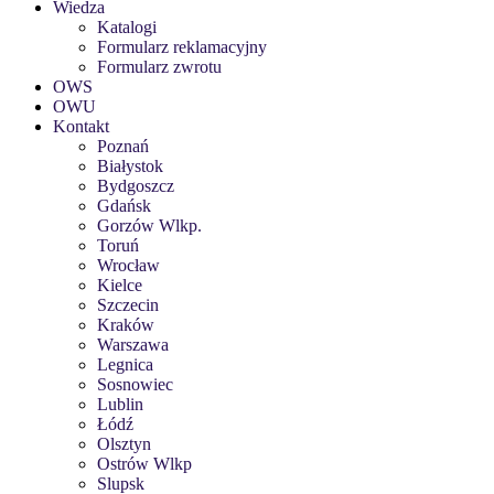
Wiedza
Katalogi
Formularz reklamacyjny
Formularz zwrotu
OWS
OWU
Kontakt
Poznań
Białystok
Bydgoszcz
Gdańsk
Gorzów Wlkp.
Toruń
Wrocław
Kielce
Szczecin
Kraków
Warszawa
Legnica
Sosnowiec
Lublin
Łódź
Olsztyn
Ostrów Wlkp
Slupsk