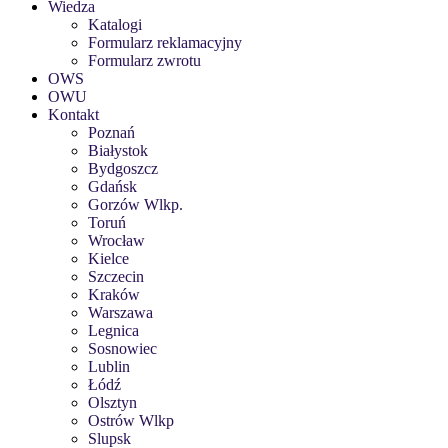
Wiedza
Katalogi
Formularz reklamacyjny
Formularz zwrotu
OWS
OWU
Kontakt
Poznań
Białystok
Bydgoszcz
Gdańsk
Gorzów Wlkp.
Toruń
Wrocław
Kielce
Szczecin
Kraków
Warszawa
Legnica
Sosnowiec
Lublin
Łódź
Olsztyn
Ostrów Wlkp
Slupsk