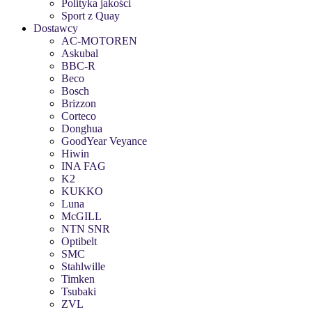
Polityka jakości
Sport z Quay
Dostawcy
AC-MOTOREN
Askubal
BBC-R
Beco
Bosch
Brizzon
Corteco
Donghua
GoodYear Veyance
Hiwin
INA FAG
K2
KUKKO
Luna
McGILL
NTN SNR
Optibelt
SMC
Stahlwille
Timken
Tsubaki
ZVL