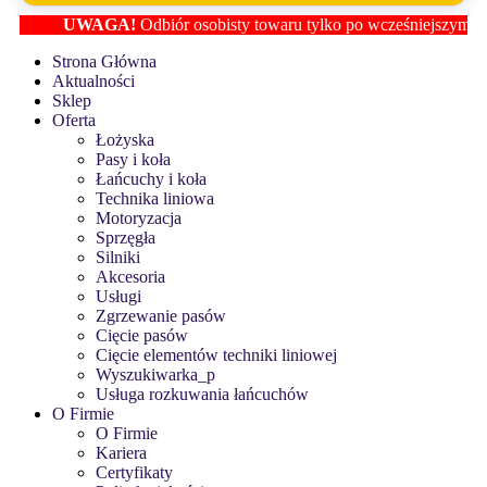
UWAGA!
Odbiór osobisty towaru tylko po wcześniejszym ustalen
Strona Główna
Aktualności
Sklep
Oferta
Łożyska
Pasy i koła
Łańcuchy i koła
Technika liniowa
Motoryzacja
Sprzęgła
Silniki
Akcesoria
Usługi
Zgrzewanie pasów
Cięcie pasów
Cięcie elementów techniki liniowej
Wyszukiwarka_p
Usługa rozkuwania łańcuchów
O Firmie
O Firmie
Kariera
Certyfikaty