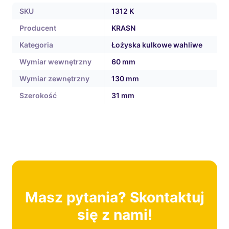
SKU
1312 K
Producent
KRASN
Kategoria
Łożyska kulkowe wahliwe
Wymiar wewnętrzny
60 mm
Wymiar zewnętrzny
130 mm
Szerokość
31 mm
Masz pytania? Skontaktuj
się z nami!