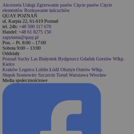
Akcesoria
Usługi
Zgrzewanie pasów
Cięcie pasów
Cięcie
elementów
Rozkuwanie łańcuchów
QUAY POZNAŃ
ul. Karpia 22, 61-619 Poznań
tel. 24h:
+48 500 117 670
Handel:
+48 61 8275 150
zapytania@quay.pl
Pon. – Pt. 8:00 – 17:00
Sobota 9:00 – 13:00
Oddziały
Poznań
Suchy Las
Białystok
Bydgoszcz
Gdańsk
Gorzów Wlkp.
Kielce
Kraków
Legnica
Lublin
Łódź
Olsztyn
Ostrów Wlkp.
Słupsk
Sosnowiec
Szczecin
Toruń
Warszawa
Wrocław
Media społecznościowe