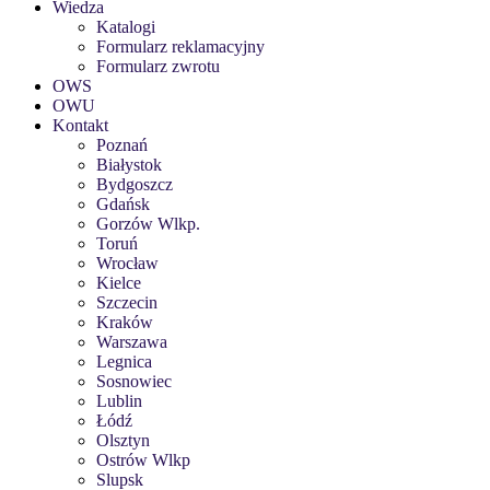
Wiedza
Katalogi
Formularz reklamacyjny
Formularz zwrotu
OWS
OWU
Kontakt
Poznań
Białystok
Bydgoszcz
Gdańsk
Gorzów Wlkp.
Toruń
Wrocław
Kielce
Szczecin
Kraków
Warszawa
Legnica
Sosnowiec
Lublin
Łódź
Olsztyn
Ostrów Wlkp
Slupsk