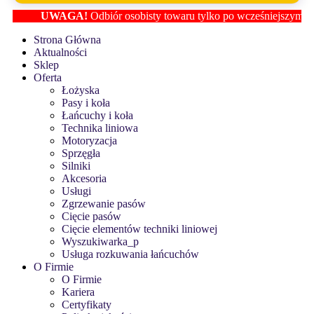
UWAGA!
Odbiór osobisty towaru tylko po wcześniejszym ustalen
Strona Główna
Aktualności
Sklep
Oferta
Łożyska
Pasy i koła
Łańcuchy i koła
Technika liniowa
Motoryzacja
Sprzęgła
Silniki
Akcesoria
Usługi
Zgrzewanie pasów
Cięcie pasów
Cięcie elementów techniki liniowej
Wyszukiwarka_p
Usługa rozkuwania łańcuchów
O Firmie
O Firmie
Kariera
Certyfikaty