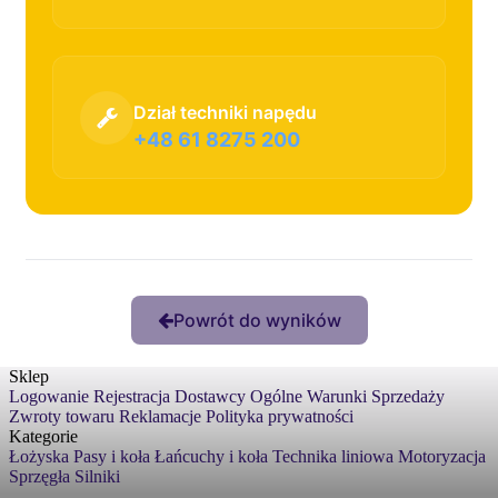
Dział techniki napędu
+48 61 8275 200
Powrót do wyników
Sklep
Logowanie
Rejestracja
Dostawcy
Ogólne Warunki Sprzedaży
Zwroty towaru
Reklamacje
Polityka prywatności
Kategorie
Łożyska
Pasy i koła
Łańcuchy i koła
Technika liniowa
Motoryzacja
Sprzęgła
Silniki