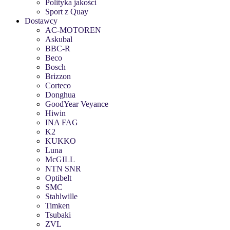
Polityka jakości
Sport z Quay
Dostawcy
AC-MOTOREN
Askubal
BBC-R
Beco
Bosch
Brizzon
Corteco
Donghua
GoodYear Veyance
Hiwin
INA FAG
K2
KUKKO
Luna
McGILL
NTN SNR
Optibelt
SMC
Stahlwille
Timken
Tsubaki
ZVL