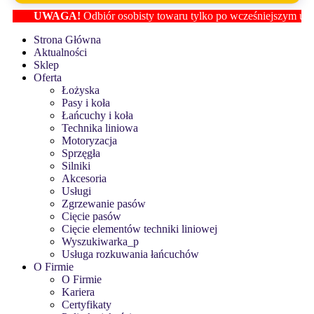
UWAGA!
Odbiór osobisty towaru tylko po wcześniejszym ustaleniu
Strona Główna
Aktualności
Sklep
Oferta
Łożyska
Pasy i koła
Łańcuchy i koła
Technika liniowa
Motoryzacja
Sprzęgła
Silniki
Akcesoria
Usługi
Zgrzewanie pasów
Cięcie pasów
Cięcie elementów techniki liniowej
Wyszukiwarka_p
Usługa rozkuwania łańcuchów
O Firmie
O Firmie
Kariera
Certyfikaty