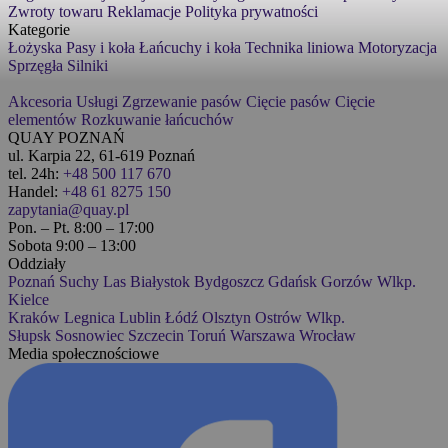
Zwroty towaru
Reklamacje
Polityka prywatności
Kategorie
Łożyska
Pasy i koła
Łańcuchy i koła
Technika liniowa
Motoryzacja
Sprzęgła
Silniki
Akcesoria
Usługi
Zgrzewanie pasów
Cięcie pasów
Cięcie
elementów
Rozkuwanie łańcuchów
QUAY POZNAŃ
ul. Karpia 22, 61-619 Poznań
tel. 24h:
+48 500 117 670
Handel:
+48 61 8275 150
zapytania@quay.pl
Pon. – Pt. 8:00 – 17:00
Sobota 9:00 – 13:00
Oddziały
Poznań
Suchy Las
Białystok
Bydgoszcz
Gdańsk
Gorzów Wlkp.
Kielce
Kraków
Legnica
Lublin
Łódź
Olsztyn
Ostrów Wlkp.
Słupsk
Sosnowiec
Szczecin
Toruń
Warszawa
Wrocław
Media społecznościowe