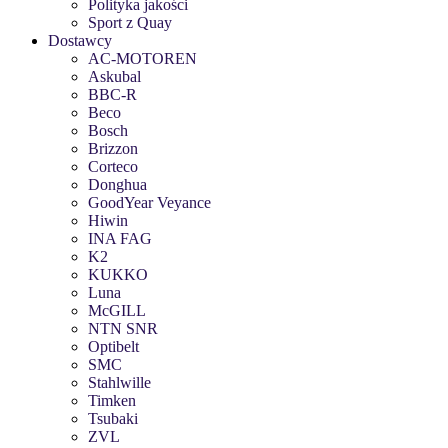
Polityka jakości
Sport z Quay
Dostawcy
AC-MOTOREN
Askubal
BBC-R
Beco
Bosch
Brizzon
Corteco
Donghua
GoodYear Veyance
Hiwin
INA FAG
K2
KUKKO
Luna
McGILL
NTN SNR
Optibelt
SMC
Stahlwille
Timken
Tsubaki
ZVL