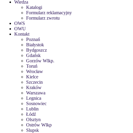
Wiedza
Katalogi
Formularz reklamacyjny
Formularz zwrotu
OWS
OWU
Kontakt
Poznań
Białystok
Bydgoszcz
Gdańsk
Gorzów Wlkp.
Toruń
Wrocław
Kielce
Szczecin
Kraków
Warszawa
Legnica
Sosnowiec
Lublin
Łódź
Olsztyn
Ostrów Wlkp
Slupsk