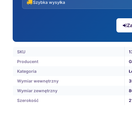
Szybka wysyłka
Za
SKU
1
Producent
G
Kategoria
Ł
Wymiar wewnętrzny
3
Wymiar zewnętrzny
8
Szerokość
2