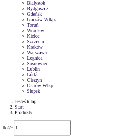
Białystok
Bydgoszcz
Gdańsk
Gorzów Wlkp.
Toruń
Wrocław
Kielce
Szczecin
Kraków
Warszawa
Legnica
Sosnowiec
Lublin
Łódź
Olsztyn
Ostrów Wlkp
Slupsk
Jesteś tutaj:
Start
Produkty
Ilość: