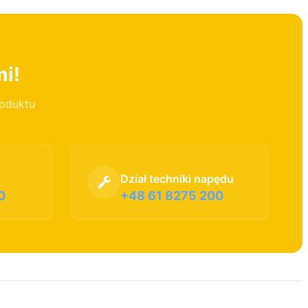
mi!
roduktu
Dział techniki napędu
0
+48 61 8275 200