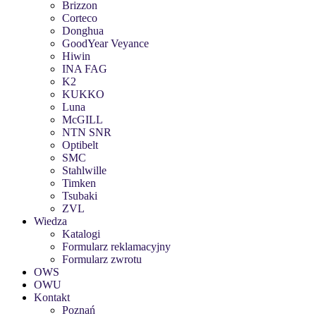
Brizzon
Corteco
Donghua
GoodYear Veyance
Hiwin
INA FAG
K2
KUKKO
Luna
McGILL
NTN SNR
Optibelt
SMC
Stahlwille
Timken
Tsubaki
ZVL
Wiedza
Katalogi
Formularz reklamacyjny
Formularz zwrotu
OWS
OWU
Kontakt
Poznań