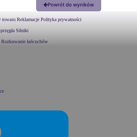
Powrót do wyników
 towaru
Reklamacje
Polityka prywatności
przęgła
Silniki
Rozkuwanie łańcuchów
ce