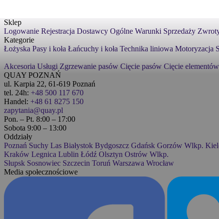
Sklep
Logowanie
Rejestracja
Dostawcy
Ogólne Warunki Sprzedaży
Zwroty
Kategorie
Łożyska
Pasy i koła
Łańcuchy i koła
Technika liniowa
Motoryzacja
S
Akcesoria
Usługi
Zgrzewanie pasów
Cięcie pasów
Cięcie elementów
QUAY POZNAŃ
ul. Karpia 22, 61-619 Poznań
tel. 24h:
+48 500 117 670
Handel:
+48 61 8275 150
zapytania@quay.pl
Pon. – Pt. 8:00 – 17:00
Sobota 9:00 – 13:00
Oddziały
Poznań
Suchy Las
Białystok
Bydgoszcz
Gdańsk
Gorzów Wlkp.
Kiel
Kraków
Legnica
Lublin
Łódź
Olsztyn
Ostrów Wlkp.
Słupsk
Sosnowiec
Szczecin
Toruń
Warszawa
Wrocław
Media społecznościowe