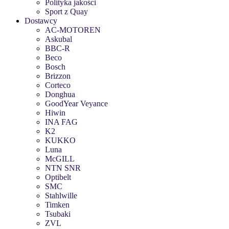
Polityka jakości
Sport z Quay
Dostawcy
AC-MOTOREN
Askubal
BBC-R
Beco
Bosch
Brizzon
Corteco
Donghua
GoodYear Veyance
Hiwin
INA FAG
K2
KUKKO
Luna
McGILL
NTN SNR
Optibelt
SMC
Stahlwille
Timken
Tsubaki
ZVL