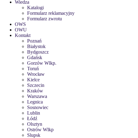
Wiedza
Katalogi
Formularz reklamacyjny
Formularz zwrotu
OWS
OWU
Kontakt
Poznań
Białystok
Bydgoszcz
Gdańsk
Gorzów Wlkp.
Toruń
Wrocław
Kielce
Szczecin
Kraków
Warszawa
Legnica
Sosnowiec
Lublin
Łódź
Olsztyn
Ostrów Wlkp
Slupsk