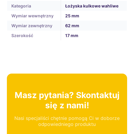
Kategoria
Łożyska kulkowe wahliwe
Wymiar wewnętrzny
25 mm
Wymiar zewnętrzny
62 mm
Szerokość
17 mm
Masz pytania? Skontaktuj
się z nami!
Nasi specjaliści chętnie pomogą Ci w doborze
odpowiedniego produktu