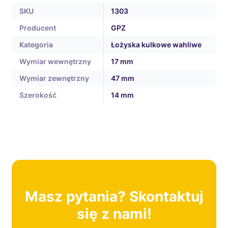
SKU
1303
Producent
GPZ
Kategoria
Łożyska kulkowe wahliwe
Wymiar wewnętrzny
17 mm
Wymiar zewnętrzny
47 mm
Szerokość
14 mm
Masz pytania? Skontaktuj
się z nami!