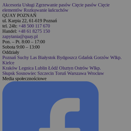
Akcesoria
Usługi
Zgrzewanie pasów
Cięcie pasów
Cięcie
elementów
Rozkuwanie łańcuchów
QUAY POZNAŃ
ul. Karpia 22, 61-619 Poznań
tel. 24h:
+48 500 117 670
Handel:
+48 61 8275 150
zapytania@quay.pl
Pon. – Pt. 8:00 – 17:00
Sobota 9:00 – 13:00
Oddziały
Poznań
Suchy Las
Białystok
Bydgoszcz
Gdańsk
Gorzów Wlkp.
Kielce
Kraków
Legnica
Lublin
Łódź
Olsztyn
Ostrów Wlkp.
Słupsk
Sosnowiec
Szczecin
Toruń
Warszawa
Wrocław
Media społecznościowe