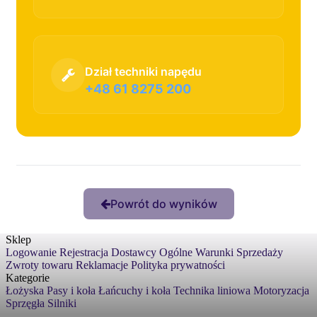
Dział techniki napędu
+48 61 8275 200
Powrót do wyników
Sklep
Logowanie
Rejestracja
Dostawcy
Ogólne Warunki Sprzedaży
Zwroty towaru
Reklamacje
Polityka prywatności
Kategorie
Łożyska
Pasy i koła
Łańcuchy i koła
Technika liniowa
Motoryzacja
Sprzęgła
Silniki