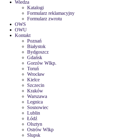
Wiedza
Katalogi
Formularz reklamacyjny
Formularz zwrotu
OWS
OWU
Kontakt
Poznań
Białystok
Bydgoszcz
Gdańsk
Gorzów Wlkp.
Toruń
Wrocław
Kielce
Szczecin
Kraków
Warszawa
Legnica
Sosnowiec
Lublin
Łódź
Olsztyn
Ostrów Wlkp
Slupsk