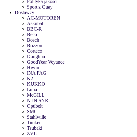
Polityka jakości
Sport z Quay
Dostawcy
AC-MOTOREN
Askubal
BBC-R
Beco
Bosch
Brizzon
Corteco
Donghua
GoodYear Veyance
Hiwin
INA FAG
K2
KUKKO
Luna
McGILL
NTN SNR
Optibelt
SMC
Stahlwille
Timken
Tsubaki
ZVL