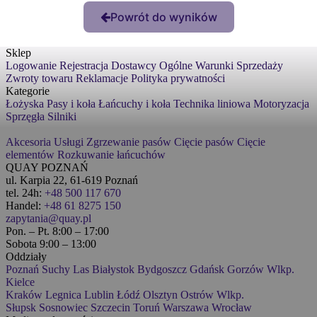
Powrót do wyników
Sklep
Logowanie
Rejestracja
Dostawcy
Ogólne Warunki Sprzedaży
Zwroty towaru
Reklamacje
Polityka prywatności
Kategorie
Łożyska
Pasy i koła
Łańcuchy i koła
Technika liniowa
Motoryzacja
Sprzęgła
Silniki
Akcesoria
Usługi
Zgrzewanie pasów
Cięcie pasów
Cięcie
elementów
Rozkuwanie łańcuchów
QUAY POZNAŃ
ul. Karpia 22, 61-619 Poznań
tel. 24h:
+48 500 117 670
Handel:
+48 61 8275 150
zapytania@quay.pl
Pon. – Pt. 8:00 – 17:00
Sobota 9:00 – 13:00
Oddziały
Poznań
Suchy Las
Białystok
Bydgoszcz
Gdańsk
Gorzów Wlkp.
Kielce
Kraków
Legnica
Lublin
Łódź
Olsztyn
Ostrów Wlkp.
Słupsk
Sosnowiec
Szczecin
Toruń
Warszawa
Wrocław