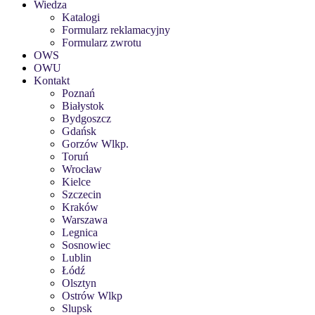
Wiedza
Katalogi
Formularz reklamacyjny
Formularz zwrotu
OWS
OWU
Kontakt
Poznań
Białystok
Bydgoszcz
Gdańsk
Gorzów Wlkp.
Toruń
Wrocław
Kielce
Szczecin
Kraków
Warszawa
Legnica
Sosnowiec
Lublin
Łódź
Olsztyn
Ostrów Wlkp
Slupsk