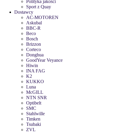
Polityka jakości
Sport z Quay
Dostawcy
AC-MOTOREN
Askubal
BBC-R
Beco
Bosch
Brizzon
Corteco
Donghua
GoodYear Veyance
Hiwin
INA FAG
K2
KUKKO
Luna
McGILL
NTN SNR
Optibelt
SMC
Stahlwille
Timken
Tsubaki
ZVL