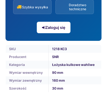
Doradztwo
Szybka wysyłka
techniczne
Zaloguj się
SKU
1218 KC3
Producent
SNR
Kategoria
Łożyska kulkowe wahliwe
Wymiar wewnętrzny
90 mm
Wymiar zewnętrzny
160 mm
Szerokość
30 mm