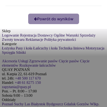
Powrót do wyników
Sklep
Logowanie
Rejestracja
Dostawcy
Ogólne Warunki Sprzedaży
Zwroty towaru
Reklamacje
Polityka prywatności
Kategorie
Łożyska
Pasy i koła
Łańcuchy i koła
Technika liniowa
Motoryzacja
Sprzęgła
Silniki
Akcesoria
Usługi
Zgrzewanie pasów
Cięcie pasów
Cięcie
elementów
Rozkuwanie łańcuchów
QUAY POZNAŃ
ul. Karpia 22, 61-619 Poznań
tel. 24h:
+48 500 117 670
Handel:
+48 61 8275 150
zapytania@quay.pl
Pon. – Pt. 8:00 – 17:00
Sobota 9:00 – 13:00
Oddziały
Poznań
Suchy Las
Białystok
Bydgoszcz
Gdańsk
Gorzów Wlkp.