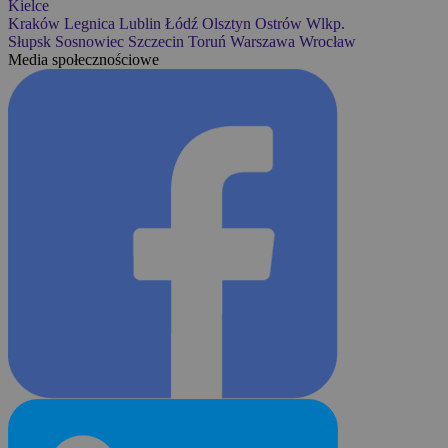
Kielce
Kraków
Legnica
Lublin
Łódź
Olsztyn
Ostrów Wlkp.
Słupsk
Sosnowiec
Szczecin
Toruń
Warszawa
Wrocław
Media społecznościowe