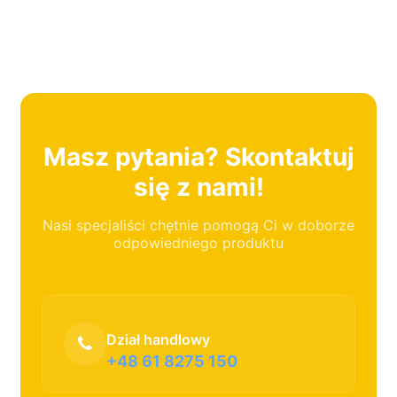
Masz pytania? Skontaktuj
się z nami!
Nasi specjaliści chętnie pomogą Ci w doborze
odpowiedniego produktu
Dział handlowy
+48 61 8275 150