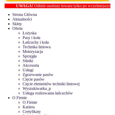
UWAGA!
Odbiór osobisty towaru tylko po wcześniejszym ustalen
Strona Główna
Aktualności
Sklep
Oferta
Łożyska
Pasy i koła
Łańcuchy i koła
Technika liniowa
Motoryzacja
Sprzęgła
Silniki
Akcesoria
Usługi
Zgrzewanie pasów
Cięcie pasów
Cięcie elementów techniki liniowej
Wyszukiwarka_p
Usługa rozkuwania łańcuchów
O Firmie
O Firmie
Kariera
Certyfikaty