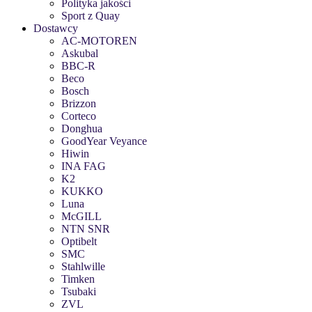
Polityka jakości
Sport z Quay
Dostawcy
AC-MOTOREN
Askubal
BBC-R
Beco
Bosch
Brizzon
Corteco
Donghua
GoodYear Veyance
Hiwin
INA FAG
K2
KUKKO
Luna
McGILL
NTN SNR
Optibelt
SMC
Stahlwille
Timken
Tsubaki
ZVL