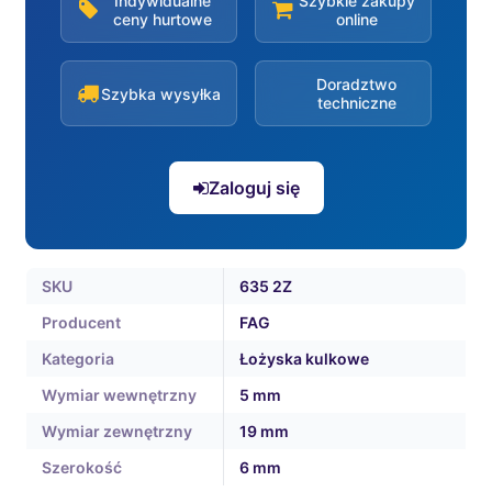
Indywidualne
Szybkie zakupy
ceny hurtowe
online
Doradztwo
Szybka wysyłka
techniczne
Zaloguj się
SKU
635 2Z
Producent
FAG
Kategoria
Łożyska kulkowe
Wymiar wewnętrzny
5 mm
Wymiar zewnętrzny
19 mm
Szerokość
6 mm