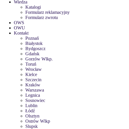
Wiedza
Katalogi
Formularz reklamacyjny
Formularz zwrotu
OWS
OWU
Kontakt
Poznań
Białystok
Bydgoszcz
Gdańsk
Gorzów Wlkp.
Toruń
Wrocław
Kielce
Szczecin
Kraków
Warszawa
Legnica
Sosnowiec
Lublin
Łódź
Olsztyn
Ostrów Wlkp
Slupsk