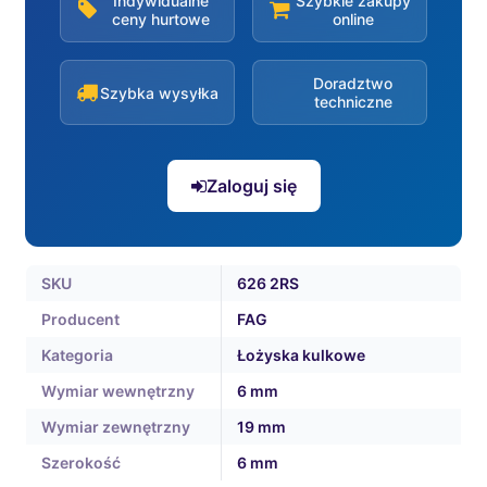
Indywidualne
Szybkie zakupy
ceny hurtowe
online
Doradztwo
Szybka wysyłka
techniczne
Zaloguj się
SKU
626 2RS
Producent
FAG
Kategoria
Łożyska kulkowe
Wymiar wewnętrzny
6 mm
Wymiar zewnętrzny
19 mm
Szerokość
6 mm