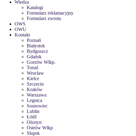
Wiedza
Katalogi
Formularz reklamacyjny
Formularz zwrotu
OWS
OWU
Kontakt
Poznań
Białystok
Bydgoszcz
Gdańsk
Gorzów Wlkp.
Toruń
Wrocław
Kielce
Szczecin
Kraków
Warszawa
Legnica
Sosnowiec
Lublin
Łódź
Olsztyn
Ostrów Wlkp
Slupsk