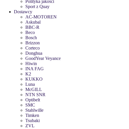
Polityka jakości
Sport z Quay
Dostawcy
AC-MOTOREN
Askubal
BBC-R
Beco
Bosch
Brizzon
Corteco
Donghua
GoodYear Veyance
Hiwin
INA FAG
K2
KUKKO
Luna
McGILL
NTN SNR
Optibelt
SMC
Stahlwille
Timken
Tsubaki
ZVL