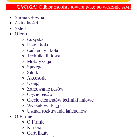
UWAGA!
Odbiór osobisty towaru tylko po wcześniejszym ustaleni
Strona Główna
Aktualności
Sklep
Oferta
Łożyska
Pasy i koła
Łańcuchy i koła
Technika liniowa
Motoryzacja
Sprzęgła
Silniki
Akcesoria
Usługi
Zgrzewanie pasów
Cięcie pasów
Cięcie elementów techniki liniowej
Wyszukiwarka_p
Usługa rozkuwania łańcuchów
O Firmie
O Firmie
Kariera
Certyfikaty