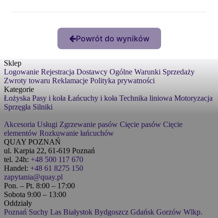
Powrót do wyników
Sklep
Logowanie
Rejestracja
Dostawcy
Ogólne Warunki Sprzedaży
Zwroty towaru
Reklamacje
Polityka prywatności
Kategorie
Łożyska
Pasy i koła
Łańcuchy i koła
Technika liniowa
Motoryzacja
Sprzęgła
Silniki
Akcesoria
Usługi
Zgrzewanie pasów
Cięcie pasów
Cięcie
elementów
Rozkuwanie łańcuchów
QUAY POZNAŃ
ul. Karpia 22, 61-619 Poznań
tel. 24h:
+48 500 117 670
Handel:
+48 61 8275 150
zapytania@quay.pl
Pon. – Pt. 8:00 – 17:00
Sobota 9:00 – 13:00
Oddziały
Poznań
Suchy Las
Białystok
Bydgoszcz
Gdańsk
Gorzów Wlkp.