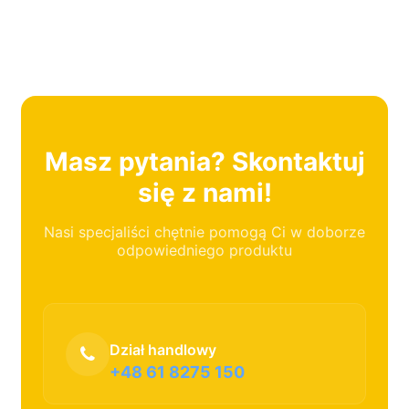
Masz pytania? Skontaktuj
się z nami!
Nasi specjaliści chętnie pomogą Ci w doborze
odpowiedniego produktu
Dział handlowy
+48 61 8275 150