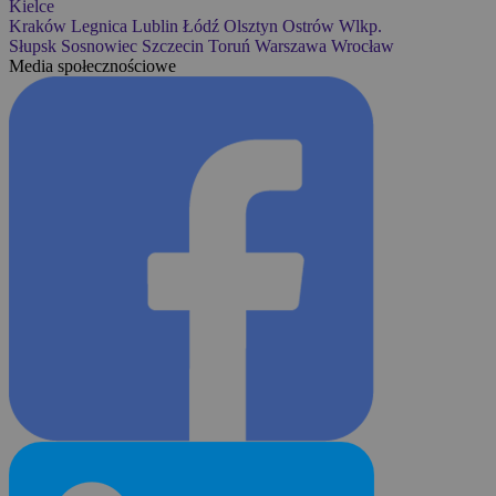
Kielce
Kraków
Legnica
Lublin
Łódź
Olsztyn
Ostrów Wlkp.
Słupsk
Sosnowiec
Szczecin
Toruń
Warszawa
Wrocław
Media społecznościowe