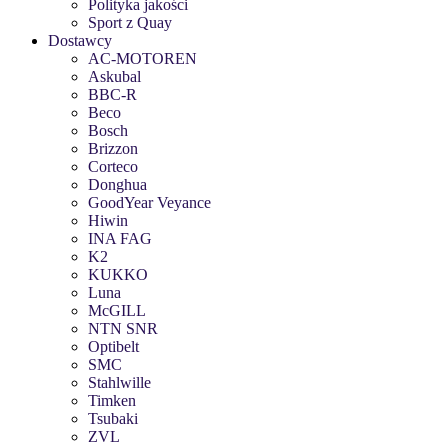
Polityka jakości
Sport z Quay
Dostawcy
AC-MOTOREN
Askubal
BBC-R
Beco
Bosch
Brizzon
Corteco
Donghua
GoodYear Veyance
Hiwin
INA FAG
K2
KUKKO
Luna
McGILL
NTN SNR
Optibelt
SMC
Stahlwille
Timken
Tsubaki
ZVL