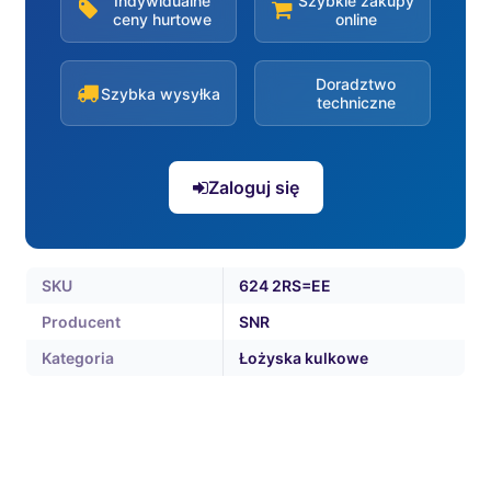
Indywidualne
Szybkie zakupy
ceny hurtowe
online
Doradztwo
Szybka wysyłka
techniczne
Zaloguj się
SKU
624 2RS=EE
Producent
SNR
Kategoria
Łożyska kulkowe