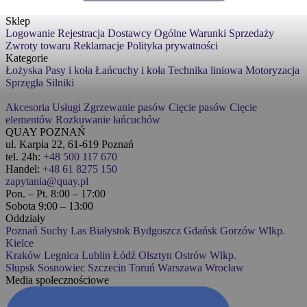
Sklep
Logowanie
Rejestracja
Dostawcy
Ogólne Warunki Sprzedaży
Zwroty towaru
Reklamacje
Polityka prywatności
Kategorie
Łożyska
Pasy i koła
Łańcuchy i koła
Technika liniowa
Motoryzacja
Sprzęgła
Silniki
Akcesoria
Usługi
Zgrzewanie pasów
Cięcie pasów
Cięcie
elementów
Rozkuwanie łańcuchów
QUAY POZNAŃ
ul. Karpia 22, 61-619 Poznań
tel. 24h:
+48 500 117 670
Handel:
+48 61 8275 150
zapytania@quay.pl
Pon. – Pt. 8:00 – 17:00
Sobota 9:00 – 13:00
Oddziały
Poznań
Suchy Las
Białystok
Bydgoszcz
Gdańsk
Gorzów Wlkp.
Kielce
Kraków
Legnica
Lublin
Łódź
Olsztyn
Ostrów Wlkp.
Słupsk
Sosnowiec
Szczecin
Toruń
Warszawa
Wrocław
Media społecznościowe