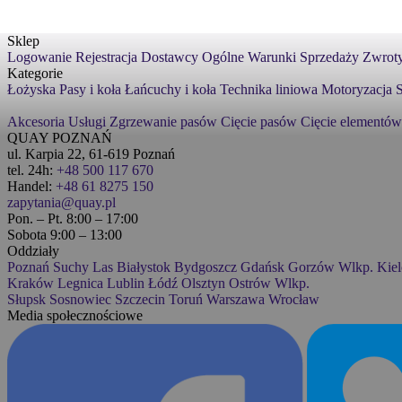
Sklep
Logowanie
Rejestracja
Dostawcy
Ogólne Warunki Sprzedaży
Zwroty
Kategorie
Łożyska
Pasy i koła
Łańcuchy i koła
Technika liniowa
Motoryzacja
S
Akcesoria
Usługi
Zgrzewanie pasów
Cięcie pasów
Cięcie elementów
QUAY POZNAŃ
ul. Karpia 22, 61-619 Poznań
tel. 24h:
+48 500 117 670
Handel:
+48 61 8275 150
zapytania@quay.pl
Pon. – Pt. 8:00 – 17:00
Sobota 9:00 – 13:00
Oddziały
Poznań
Suchy Las
Białystok
Bydgoszcz
Gdańsk
Gorzów Wlkp.
Kiel
Kraków
Legnica
Lublin
Łódź
Olsztyn
Ostrów Wlkp.
Słupsk
Sosnowiec
Szczecin
Toruń
Warszawa
Wrocław
Media społecznościowe