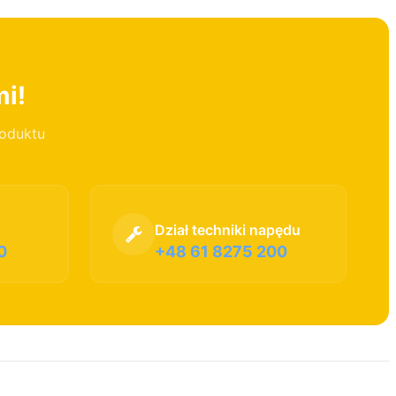
mi!
roduktu
Dział techniki napędu
0
+48 61 8275 200