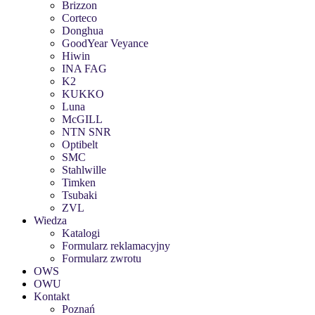
Brizzon
Corteco
Donghua
GoodYear Veyance
Hiwin
INA FAG
K2
KUKKO
Luna
McGILL
NTN SNR
Optibelt
SMC
Stahlwille
Timken
Tsubaki
ZVL
Wiedza
Katalogi
Formularz reklamacyjny
Formularz zwrotu
OWS
OWU
Kontakt
Poznań