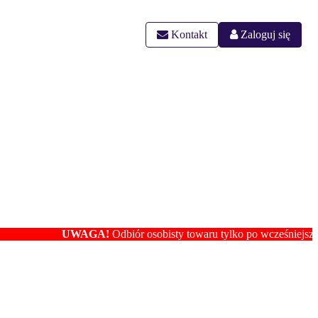
Kontakt
Zaloguj się
UWAGA!
Odbiór osobisty towaru tylko po wcześniejszym ustaleniu