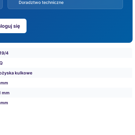
Doradztwo techniczne
loguj się
19/4
Q
ożyska kulkowe
 mm
1 mm
 mm