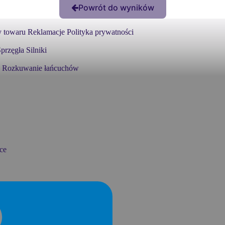
Powrót do wyników
 towaru
Reklamacje
Polityka prywatności
przęgła
Silniki
Rozkuwanie łańcuchów
ce