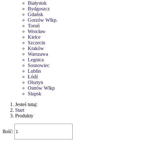
Białystok
Bydgoszcz
Gdańsk
Gorzów Wlkp.
Toruń
Wrocław
Kielce
Szczecin
Kraków
Warszawa
Legnica
Sosnowiec
Lublin
Łódź
Olsztyn
Ostrów Wlkp
Slupsk
Jesteś tutaj:
Start
Produkty
Ilość: