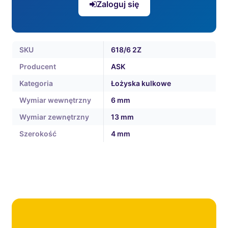
Zaloguj się
SKU
618/6 2Z
Producent
ASK
Kategoria
Łożyska kulkowe
Wymiar wewnętrzny
6 mm
Wymiar zewnętrzny
13 mm
Szerokość
4 mm