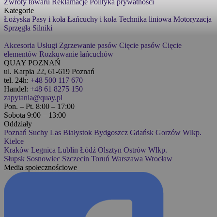
Zwroty towaru
Reklamacje
Polityka prywatności
Kategorie
Łożyska
Pasy i koła
Łańcuchy i koła
Technika liniowa
Motoryzacja
Sprzęgła
Silniki
Akcesoria
Usługi
Zgrzewanie pasów
Cięcie pasów
Cięcie
elementów
Rozkuwanie łańcuchów
QUAY POZNAŃ
ul. Karpia 22, 61-619 Poznań
tel. 24h:
+48 500 117 670
Handel:
+48 61 8275 150
zapytania@quay.pl
Pon. – Pt. 8:00 – 17:00
Sobota 9:00 – 13:00
Oddziały
Poznań
Suchy Las
Białystok
Bydgoszcz
Gdańsk
Gorzów Wlkp.
Kielce
Kraków
Legnica
Lublin
Łódź
Olsztyn
Ostrów Wlkp.
Słupsk
Sosnowiec
Szczecin
Toruń
Warszawa
Wrocław
Media społecznościowe