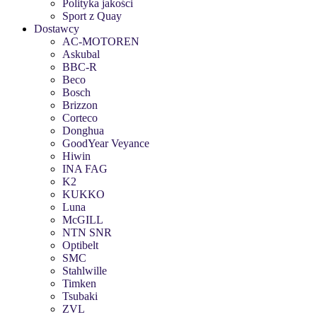
Polityka jakości
Sport z Quay
Dostawcy
AC-MOTOREN
Askubal
BBC-R
Beco
Bosch
Brizzon
Corteco
Donghua
GoodYear Veyance
Hiwin
INA FAG
K2
KUKKO
Luna
McGILL
NTN SNR
Optibelt
SMC
Stahlwille
Timken
Tsubaki
ZVL