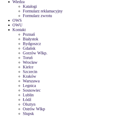
Wiedza
Katalogi
Formularz reklamacyjny
Formularz zwrotu
OWS
OWU
Kontakt
Poznań
Białystok
Bydgoszcz
Gdańsk
Gorzów Wlkp.
Toruń
Wrocław
Kielce
Szczecin
Kraków
Warszawa
Legnica
Sosnowiec
Lublin
Łódź
Olsztyn
Ostrów Wlkp
Slupsk