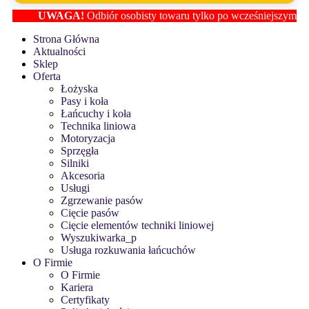
UWAGA!
Odbiór osobisty towaru tylko po wcześniejszym ustaleni
Strona Główna
Aktualności
Sklep
Oferta
Łożyska
Pasy i koła
Łańcuchy i koła
Technika liniowa
Motoryzacja
Sprzęgła
Silniki
Akcesoria
Usługi
Zgrzewanie pasów
Cięcie pasów
Cięcie elementów techniki liniowej
Wyszukiwarka_p
Usługa rozkuwania łańcuchów
O Firmie
O Firmie
Kariera
Certyfikaty