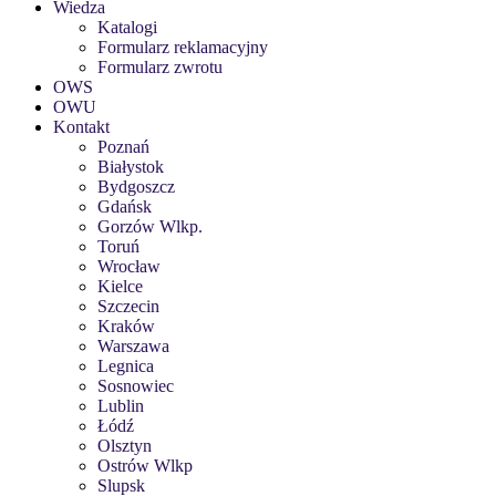
Wiedza
Katalogi
Formularz reklamacyjny
Formularz zwrotu
OWS
OWU
Kontakt
Poznań
Białystok
Bydgoszcz
Gdańsk
Gorzów Wlkp.
Toruń
Wrocław
Kielce
Szczecin
Kraków
Warszawa
Legnica
Sosnowiec
Lublin
Łódź
Olsztyn
Ostrów Wlkp
Slupsk