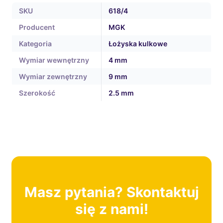
SKU
618/4
Producent
MGK
Kategoria
Łożyska kulkowe
Wymiar wewnętrzny
4 mm
Wymiar zewnętrzny
9 mm
Szerokość
2.5 mm
Masz pytania? Skontaktuj
się z nami!