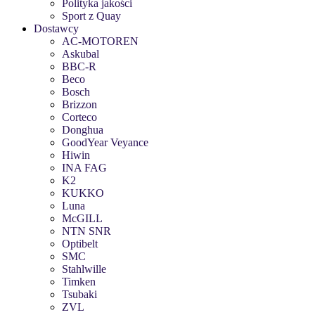
Polityka jakości
Sport z Quay
Dostawcy
AC-MOTOREN
Askubal
BBC-R
Beco
Bosch
Brizzon
Corteco
Donghua
GoodYear Veyance
Hiwin
INA FAG
K2
KUKKO
Luna
McGILL
NTN SNR
Optibelt
SMC
Stahlwille
Timken
Tsubaki
ZVL